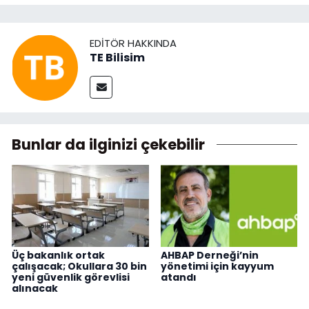
EDITÖR HAKKINDA
TE Bilisim
Bunlar da ilginizi çekebilir
Üç bakanlık ortak
AHBAP Derneği’nin
çalışacak; Okullara 30 bin
yönetimi için kayyum
yeni güvenlik görevlisi
atandı
alınacak