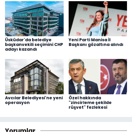
Üsküdar'da belediye
Yeni Parti Manisa İl
başkanvekili seçimini CHP
Başkanı gözaltına alındı
adayı kazandı
Avcılar Belediyesi'ne yeni
Özel hakkında
operasyon
"zincirleme şekilde
rüşvet" fezlekesi
Yorumlar