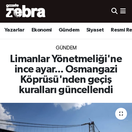
Yazarlar
Nöbetçi Eczaneler
Yazarlar
Ekonomi
Gündem
Siyaset
Resmi R
Ekonomi
Hava Durumu
GÜNDEM
Kültür-Sanat
Trafik Durumu
Limanlar Yönetmeliği'ne
Yerel
Süper Lig Puan Durumu ve Fikstür
ince ayar... Osmangazi
Köprüsü'nden geçiş
Spor
Tüm Manşetler
kuralları güncellendi
Son Dakika Haberleri
Haber Arşivi