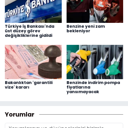
Türkiye İş Bankası'nda
Benzine yeni zam
üst düzey görev
bekleniyor
değişikliklerine gidildi
Bakanlıktan 'garantili
Benzinde indirim pompa
vize' kararı
fiyatlarına
yansımayacak
Yorumlar