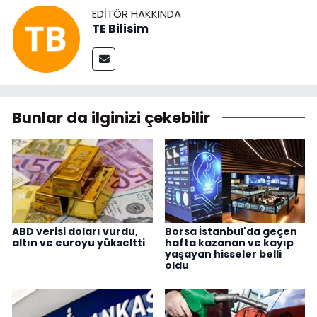
EDITÖR HAKKINDA
TE Bilisim
Bunlar da ilginizi çekebilir
ABD verisi doları vurdu,
Borsa İstanbul'da geçen
altın ve euroyu yükseltti
hafta kazanan ve kayıp
yaşayan hisseler belli
oldu