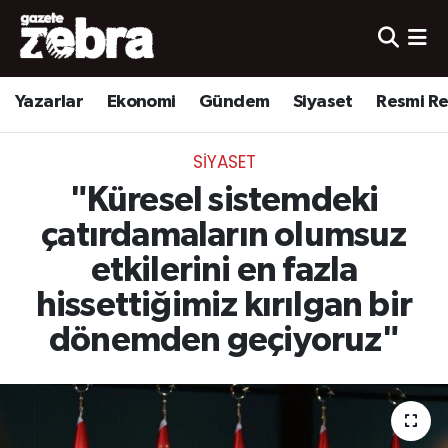
Yazarlar
Nöbetçi Eczaneler
Yazarlar
Ekonomi
Gündem
Siyaset
Resmi R
Ekonomi
Hava Durumu
SIYASET
Kültür-Sanat
Trafik Durumu
"Küresel sistemdeki
Yerel
Süper Lig Puan Durumu ve Fikstür
çatırdamaların olumsuz
etkilerini en fazla
Spor
Tüm Manşetler
hissettiğimiz kırılgan bir
Son Dakika Haberleri
dönemden geçiyoruz"
Haber Arşivi