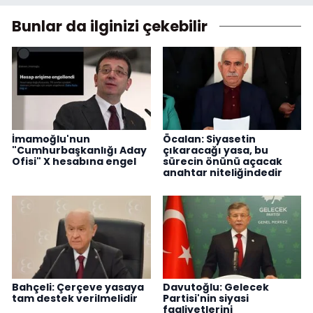
Bunlar da ilginizi çekebilir
İmamoğlu'nun
Öcalan: Siyasetin
"Cumhurbaşkanlığı Aday
çıkaracağı yasa, bu
Ofisi" X hesabına engel
sürecin önünü açacak
anahtar niteliğindedir
Bahçeli: Çerçeve yasaya
Davutoğlu: Gelecek
tam destek verilmelidir
Partisi'nin siyasi
faaliyetlerini