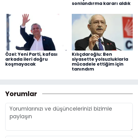
sonlandırma kararı aldık
Özel: Yeni Parti, kafası
Kılıçdaroğlu: Ben
arkada ileri doğru
siyasette yolsuzluklarla
koşmayacak
mücadele ettiğim için
tanındım
Yorumlar