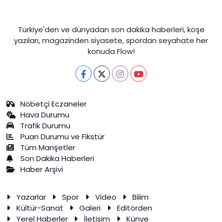
Türkiye'den ve dünyadan son dakika haberleri, köşe
yazıları, magazinden siyasete, spordan seyahate her
konuda Flow!
Nöbetçi Eczaneler
Hava Durumu
Trafik Durumu
Puan Durumu ve Fikstür
Tüm Manşetler
Son Dakika Haberleri
Haber Arşivi
Yazarlar
Spor
Video
Bilim
Kültür-Sanat
Galeri
Editörden
Yerel Haberler
İletişim
Künye