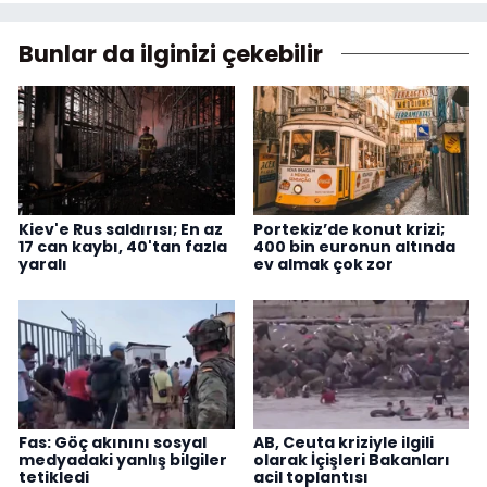
Bunlar da ilginizi çekebilir
Kiev'e Rus saldırısı; En az
Portekiz’de konut krizi;
17 can kaybı, 40'tan fazla
400 bin euronun altında
yaralı
ev almak çok zor
Fas: Göç akınını sosyal
AB, Ceuta kriziyle ilgili
medyadaki yanlış bilgiler
olarak İçişleri Bakanları
tetikledi
acil toplantısı