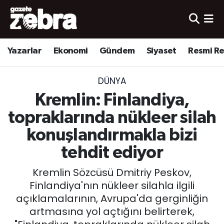
Yazarlar
Nöbetçi Eczaneler
Yazarlar
Ekonomi
Gündem
Siyaset
Resmi R
Ekonomi
Hava Durumu
DÜNYA
Kültür-Sanat
Trafik Durumu
Kremlin: Finlandiya,
Yerel
Süper Lig Puan Durumu ve Fikstür
topraklarında nükleer silah
konuşlandırmakla bizi
Spor
Tüm Manşetler
tehdit ediyor
Son Dakika Haberleri
Kremlin Sözcüsü Dmitriy Peskov,
Finlandiya'nın nükleer silahla ilgili
Haber Arşivi
açıklamalarının, Avrupa'da gerginliğin
artmasına yol açtığını belirterek,