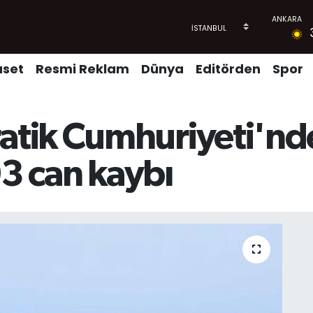
aset
Resmi Reklam
Dünya
Editörden
Spor
ik Cumhuriyeti'nde i
93 can kaybı