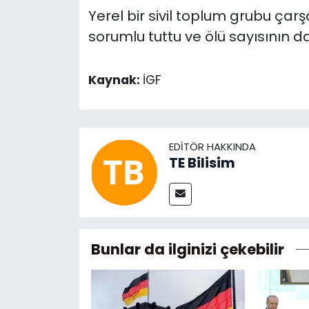
Yerel bir sivil toplum grubu ç
sorumlu tuttu ve ölü sayısının d
Kaynak:
İGF
EDITÖR HAKKINDA
TE Bilisim
Bunlar da ilginizi çekebilir