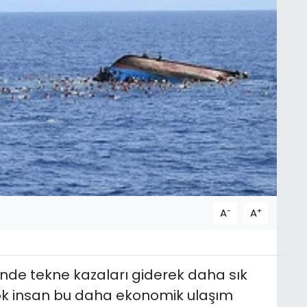
-
+
A
A
de tekne kazaları giderek daha sık
ok insan bu daha ekonomik ulaşım