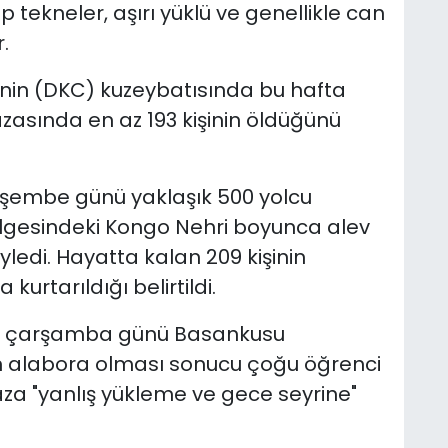
 tekneler, aşırı yüklü ve genellikle can
.
nin (DKC) kuzeybatısında bu hafta
zasında en az 193 kişinin öldüğünü
erşembe günü yaklaşık 500 yolcu
ölgesindeki Kongo Nehri boyunca alev
ledi. Hayatta kalan 209 kişinin
urtarıldığı belirtildi.
sı çarşamba günü Basankusu
n alabora olması sonucu çoğu öğrenci
Kaza "yanlış yükleme ve gece seyrine"