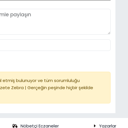
l etmiş bulunuyor ve tüm sorumluluğu
zete Zebra | Gerçeğin peşinde hiçbir şekilde
Nöbetçi Eczaneler
Yazarlar