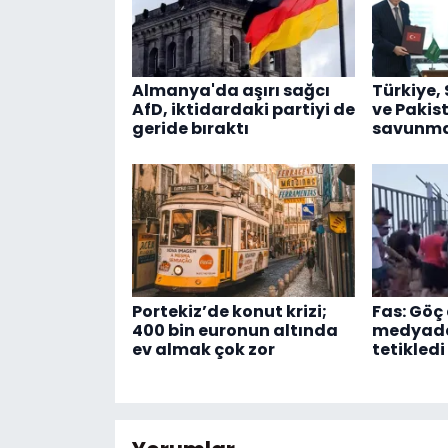
Almanya'da aşırı sağcı
Türkiye,
AfD, iktidardaki partiyi de
ve Pakis
geride bıraktı
savunma 
Portekiz’de konut krizi;
Fas: Göç 
400 bin euronun altında
medyadak
ev almak çok zor
tetikledi