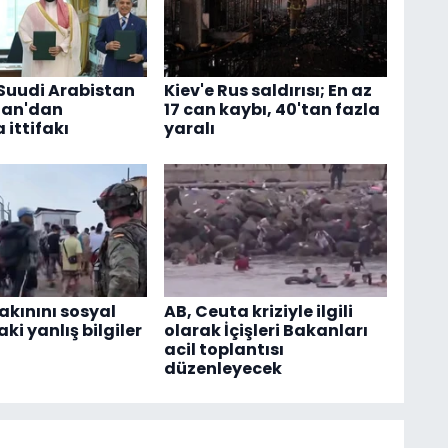
 Suudi Arabistan
Kiev'e Rus saldırısı; En az
tan'dan
17 can kaybı, 40'tan fazla
ittifakı
yaralı
akınını sosyal
AB, Ceuta kriziyle ilgili
i yanlış bilgiler
olarak İçişleri Bakanları
acil toplantısı
düzenleyecek