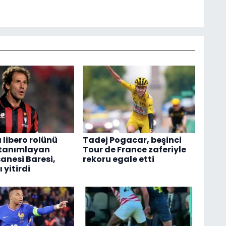
 libero rolünü
Tadej Pogacar, beşinci
 tanımlayan
Tour de France zaferiyle
anesi Baresi,
rekoru egale etti
 yitirdi