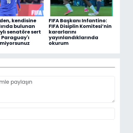
en, kendisine
FIFA Başkanı Infantino:
dırıda bulunan
FIFA Disiplin Komitesi’nin
lı senatöre sert
kararlarını
z Paraguay'ı
yayınlandıklarında
tmiyorsunuz
okurum