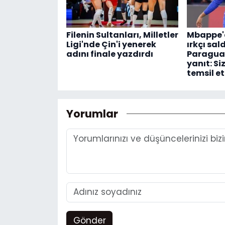
Filenin Sultanları, Milletler
Mbappe'd
Ligi'nde Çin'i yenerek
ırkçı sal
adını finale yazdırdı
Paraguay
yanıt: Si
temsil e
Yorumlar
Gönder