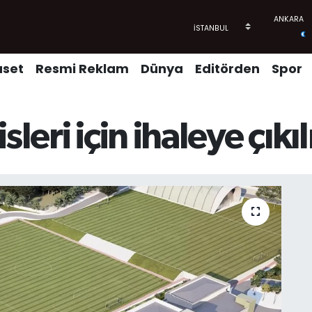
aset
Resmi Reklam
Dünya
Editörden
Spor
leri için ihaleye çıkı