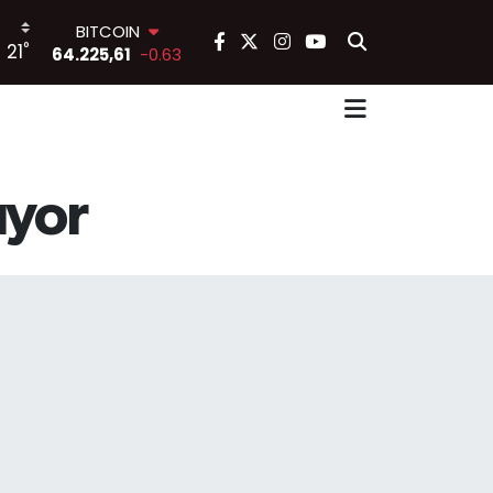
BITCOIN
°
21
64.225,61
-0.63
DOLAR
47,6704
0
EURO
55,0406
-0.08
STERLİN
64,2143
0
lıyor
GRAM ALTIN
6510.40
0.45
BİST100
13.799
70