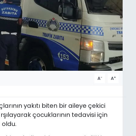
-
+
A
A
arının yakıtı biten bir aileye çekici
rşılayarak çocuklarının tedavisi için
 oldu.