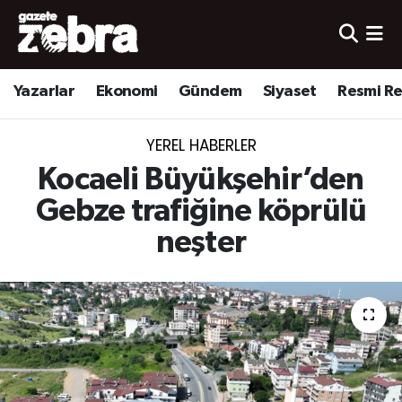
Yazarlar
Nöbetçi Eczaneler
Yazarlar
Ekonomi
Gündem
Siyaset
Resmi R
Ekonomi
Hava Durumu
YEREL HABERLER
Kültür-Sanat
Trafik Durumu
Kocaeli Büyükşehir’den
Yerel
Süper Lig Puan Durumu ve Fikstür
Gebze trafiğine köprülü
neşter
Spor
Tüm Manşetler
Son Dakika Haberleri
Haber Arşivi