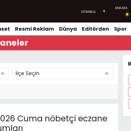
aset
Resmi Reklam
Dünya
Editörden
Spor
zaneler
K
2026 Cuma nöbetçi eczane
umları