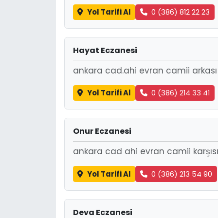
Yol Tarifi Al
0 (386) 812 22 23
Hayat Eczanesi
ankara cad.ahi evran camii arkası
Yol Tarifi Al
0 (386) 214 33 41
Onur Eczanesi
ankara cad ahi evran camii karşıs
Yol Tarifi Al
0 (386) 213 54 90
Deva Eczanesi