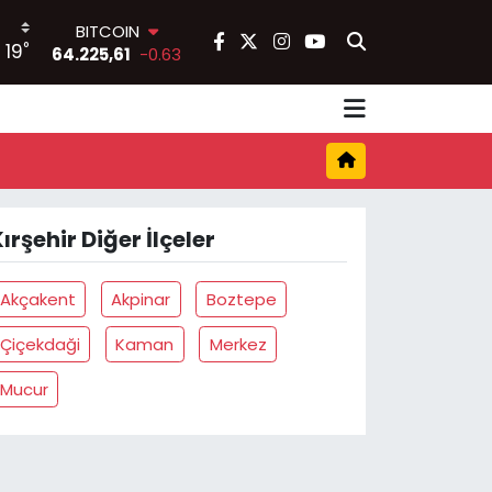
BITCOIN
°
19
64.225,61
-0.63
DOLAR
47,7143
0.16
EURO
55,0317
-0.02
STERLİN
64,2463
0.07
GRAM ALTIN
ırşehir Diğer İlçeler
6510.40
0.45
BİST100
13.799
70
Akçakent
Akpinar
Boztepe
Çiçekdaği
Kaman
Merkez
Mucur