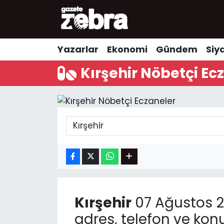
Yazarlar
Nöbetçi Eczaneler
Yazarlar
Ekonomi
Gündem
Siy
Ekonomi
Hava Durumu
Kırşehir Nöbetçi Ec
Kültür-Sanat
Trafik Durumu
Yerel
Süper Lig Puan Durumu ve Fikstür
Spor
Tüm Manşetler
Son Dakika Haberleri
Haber Arşivi
Kırşehir
07 Ağustos 
adres, telefon ve kon