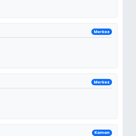
Merkez
Merkez
ı
Kaman