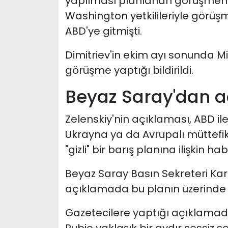
yapılması planlanan görüşmenin
Washington yetkilileriyle görü
ABD'ye gitmişti.
Dimitriev'in ekim ayı sonunda Mi
görüşme yaptığı bildirildi.
Beyaz Saray'dan 
Zelenskiy'nin açıklaması, ABD i
Ukrayna ya da Avrupalı müttefik
"gizli" bir barış planına ilişkin h
Beyaz Saray Basın Sekreteri Ka
açıklamada bu planın üzerinde ç
Gazetecilere yaptığı açıklamada
Rubio yaklaşık bir aydır sessiz se