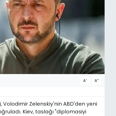
-
+
A
A
 Volodimir Zelenskiy'nin ABD'den yeni
oğruladı. Kiev, taslağı "diplomasiyi