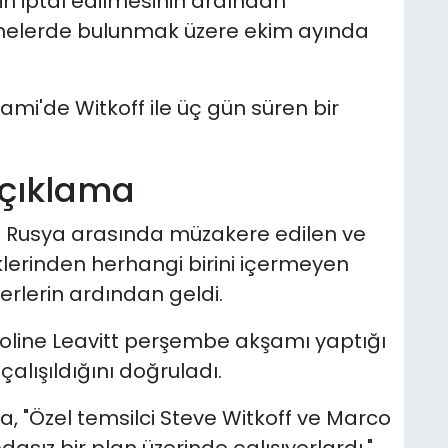
 iptal edilmesinin ardından
şmelerde bulunmak üzere ekim ayında
ami'de Witkoff ile üç gün süren bir
açıklama
le Rusya arasında müzakere edilen ve
lerinden herhangi birini içermeyen
aberlerin ardından geldi.
roline Leavitt perşembe akşamı yaptığı
alışıldığını doğruladı.
, "Özel temsilci Steve Witkoff ve Marco
dasız bir plan üzerinde çalışıyorlardı,"