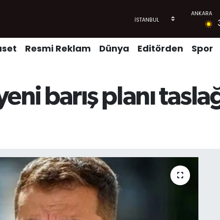
aset
Resmi Reklam
Dünya
Editörden
Spor
ni barış planı taslağ