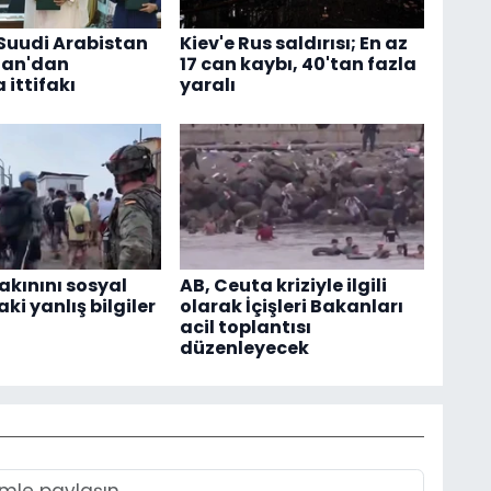
 Suudi Arabistan
Kiev'e Rus saldırısı; En az
tan'dan
17 can kaybı, 40'tan fazla
ittifakı
yaralı
akınını sosyal
AB, Ceuta kriziyle ilgili
i yanlış bilgiler
olarak İçişleri Bakanları
acil toplantısı
düzenleyecek