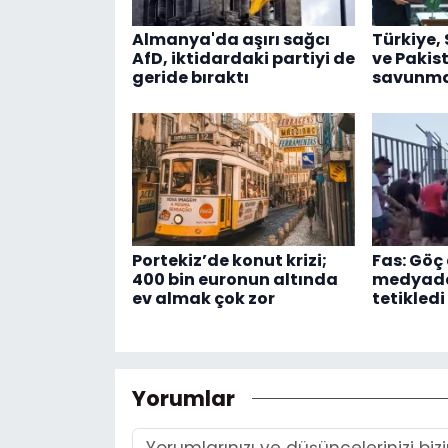
Almanya'da aşırı sağcı
Türkiye,
AfD, iktidardaki partiyi de
ve Pakis
geride bıraktı
savunma 
Portekiz’de konut krizi;
Fas: Göç 
400 bin euronun altında
medyadak
ev almak çok zor
tetikledi
Yorumlar