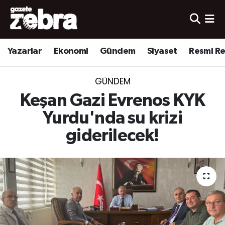
Yazarlar
Nöbetçi Eczaneler
Yazarlar
Ekonomi
Gündem
Siyaset
Resmi R
Ekonomi
Hava Durumu
GÜNDEM
Kültür-Sanat
Trafik Durumu
Keşan Gazi Evrenos KYK
Yerel
Süper Lig Puan Durumu ve Fikstür
Yurdu'nda su krizi
giderilecek!
Spor
Tüm Manşetler
Son Dakika Haberleri
Haber Arşivi