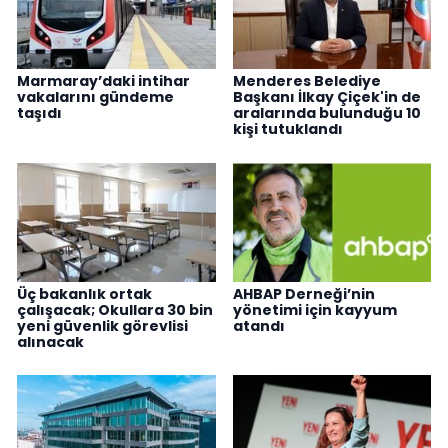
Marmaray’daki intihar
Menderes Belediye
vakalarını gündeme
Başkanı İlkay Çiçek'in de
taşıdı
aralarında bulunduğu 10
kişi tutuklandı
Üç bakanlık ortak
AHBAP Derneği’nin
çalışacak; Okullara 30 bin
yönetimi için kayyum
yeni güvenlik görevlisi
atandı
alınacak