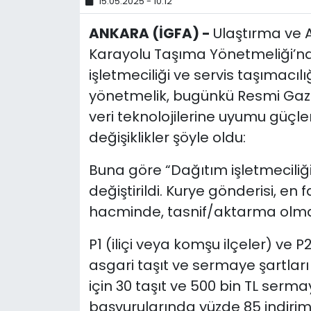
15.05.2025 - 10:12
ANKARA (İGFA) -
Ulaştırma ve A
Karayolu Taşıma Yönetmeliği’nde
işletmeciliği ve servis taşımacıl
yönetmelik, bugünkü Resmi Gaze
veri teknolojilerine uyumu güçl
değişiklikler şöyle oldu:
Buna göre “Dağıtım işletmeciliği”
değiştirildi. Kurye gönderisi, e
hacminde, tasnif/aktarma olma
P1 (iliçi veya komşu ilçeler) ve P2
asgari taşıt ve sermaye şartları be
için 30 taşıt ve 500 bin TL serma
başvurularında yüzde 85 indirim