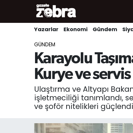
Yazarlar
Nöbetçi Eczaneler
Yazarlar
Ekonomi
Gündem
Siy
Ekonomi
Hava Durumu
GÜNDEM
Kültür-Sanat
Trafik Durumu
Karayolu Taşıma
Yerel
Süper Lig Puan Durumu ve Fikstür
Kurye ve servis
Spor
Tüm Manşetler
Ulaştırma ve Altyapı Bakan
işletmeciliği tanımlandı, se
Son Dakika Haberleri
ve şoför nitelikleri güçlendi
Haber Arşivi