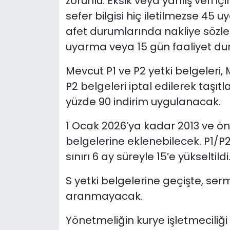
zorunlu. Eksik veya yanlış veri iç
sefer bilgisi hiç iletilmezse 45
afet durumlarında nakliye söz
uyarma veya 15 gün faaliyet d
Mevcut P1 ve P2 yetki belgeleri,
P2 belgeleri iptal edilerek taşıtla
yüzde 90 indirim uygulanacak.
1 Ocak 2026’ya kadar 2013 ve ön
belgelerine eklenebilecek. P1/P
sınırı 6 ay süreyle 15’e yükseltildi
S yetki belgelerine geçişte, ser
aranmayacak.
Yönetmeliğin kurye işletmeciliği i