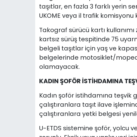
taşıtlar, en fazla 3 farklı yerin s
UKOME veya il trafik komisyonu 
Takograf sürücü kartı kullanımı 
kartsız sürüş tespitinde 75 uyar
belgeli taşıtlar için yaş ve kapas
belgelerinde motosiklet/moped
olamayacak.
KADIN ŞOFÖR İSTİHDAMINA TEŞ
Kadın şoför istihdamına teşvik get
çalıştıranlara taşıt ilave işlemind
çalıştıranlara yetki belgesi ye
U-ETDS sistemine şoför, yolcu ve 