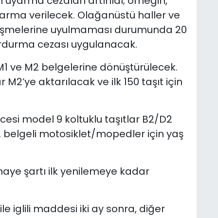
in uyarma cezaları artırıldı; örneğin,
 uyarma verilecek. Olağanüstü haller ve
leşmelerine uyulmaması durumunda 20
urdurma cezası uygulanacak.
 M1 ve M2 belgelerine dönüştürülecek.
r M2’ye aktarılacak ve ilk 150 taşıt için
cesi model 9 koltuklu taşıtlar B2/D2
2 belgeli motosiklet/mopedler için yaş
.
maye şartı ilk yenilemeye kadar
le iglili maddesi iki ay sonra, diğer