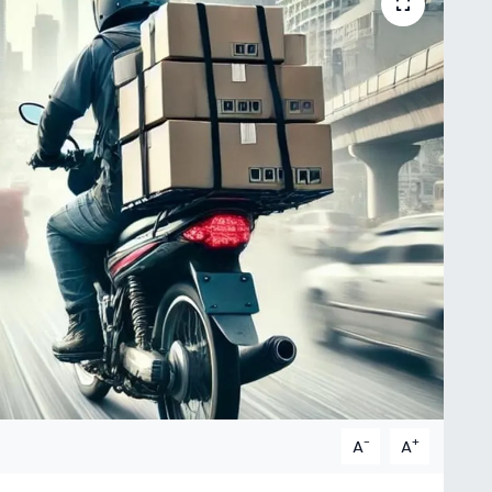
-
+
A
A