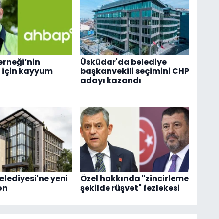
rneği’nin
Üsküdar'da belediye
 için kayyum
başkanvekili seçimini CHP
adayı kazandı
elediyesi'ne yeni
Özel hakkında "zincirleme
on
şekilde rüşvet" fezlekesi