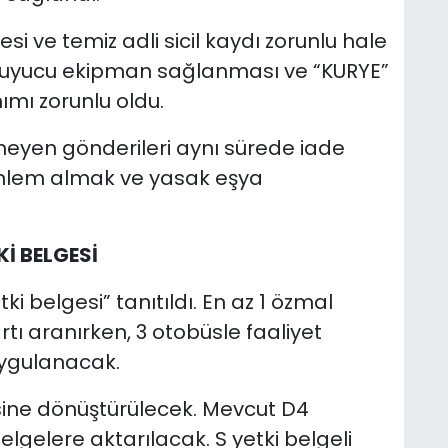
esi ve temiz adli sicil kaydı zorunlu hale
 koruyucu ekipman sağlanması ve “KURYE”
nımı zorunlu oldu.
emeyen gönderileri aynı sürede iade
 önlem almak ve yasak eşya
Kİ BELGESİ
tki belgesi” tanıtıldı. En az 1 özmal
tı aranırken, 3 otobüsle faaliyet
uygulanacak.
esine dönüştürülecek. Mevcut D4
lgelere aktarılacak. S yetki belgeli