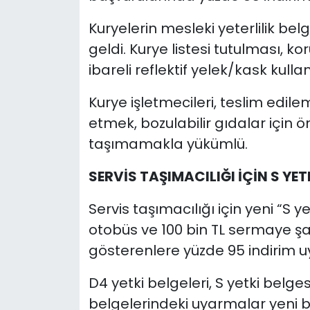
Kuryelerin mesleki yeterlilik belg
geldi. Kurye listesi tutulması,
ibareli reflektif yelek/kask kulla
Kurye işletmecileri, teslim edil
etmek, bozulabilir gıdalar için
taşımamakla yükümlü.
SERVİS TAŞIMACILIĞI İÇİN S YET
Servis taşımacılığı için yeni “S ye
otobüs ve 100 bin TL sermaye şar
gösterenlere yüzde 95 indirim 
D4 yetki belgeleri, S yetki belg
belgelerindeki uyarmalar yeni be