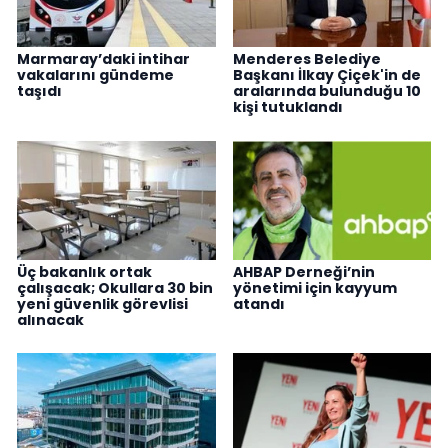
Marmaray’daki intihar
Menderes Belediye
vakalarını gündeme
Başkanı İlkay Çiçek'in de
taşıdı
aralarında bulunduğu 10
kişi tutuklandı
Üç bakanlık ortak
AHBAP Derneği’nin
çalışacak; Okullara 30 bin
yönetimi için kayyum
yeni güvenlik görevlisi
atandı
alınacak