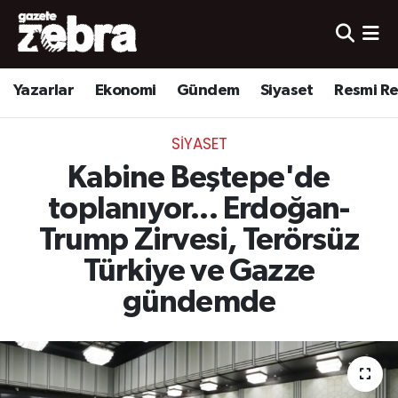
Yazarlar
Nöbetçi Eczaneler
Yazarlar
Ekonomi
Gündem
Siyaset
Resmi R
Ekonomi
Hava Durumu
SIYASET
Kültür-Sanat
Trafik Durumu
Kabine Beştepe'de
Yerel
Süper Lig Puan Durumu ve Fikstür
toplanıyor... Erdoğan-
Trump Zirvesi, Terörsüz
Spor
Tüm Manşetler
Türkiye ve Gazze
Son Dakika Haberleri
gündemde
Haber Arşivi