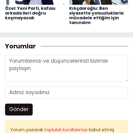
Özel: Yeni Parti, kafası
Kılıçdaroğlu: Ben
arkada ileri doğru
siyasette yolsuzluklarla
koşmayacak
mücadele ettiğim için
tanındım
Yorumlar
Gönder
Yorum yazarak
topluluk kurallarımızı
kabul etmiş