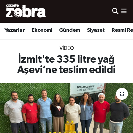
Yazarlar
Nöbetçi Eczaneler
Yazarlar
Ekonomi
Gündem
Siyaset
Resmi R
Ekonomi
Hava Durumu
VIDEO
Kültür-Sanat
Trafik Durumu
İzmit'te 335 litre yağ
Yerel
Süper Lig Puan Durumu ve Fikstür
Aşevi’ne teslim edildi
Spor
Tüm Manşetler
Son Dakika Haberleri
Haber Arşivi