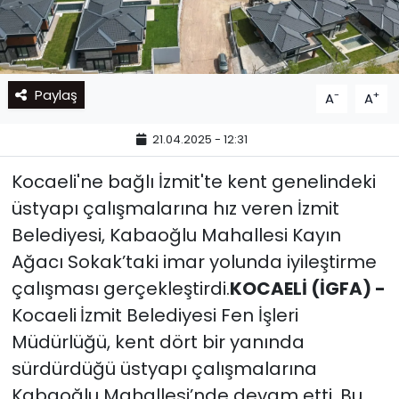
Paylaş
-
+
A
A
21.04.2025 - 12:31
Kocaeli'ne bağlı İzmit'te kent genelindeki
üstyapı çalışmalarına hız veren İzmit
Belediyesi, Kabaoğlu Mahallesi Kayın
Ağacı Sokak’taki imar yolunda iyileştirme
çalışması gerçekleştirdi.
KOCAELİ (İGFA) -
Kocaeli
İzmit Belediyesi Fen İşleri
Müdürlüğü, kent dört bir yanında
sürdürdüğü üstyapı çalışmalarına
Kabaoğlu Mahallesi’nde devam etti. Bu