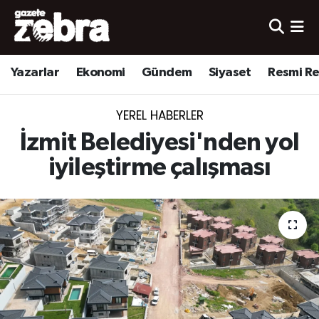
Yazarlar
Nöbetçi Eczaneler
Yazarlar
Ekonomi
Gündem
Siyaset
Resmi R
Ekonomi
Hava Durumu
YEREL HABERLER
Kültür-Sanat
Trafik Durumu
İzmit Belediyesi'nden yol
Yerel
Süper Lig Puan Durumu ve Fikstür
iyileştirme çalışması
Spor
Tüm Manşetler
Son Dakika Haberleri
Haber Arşivi