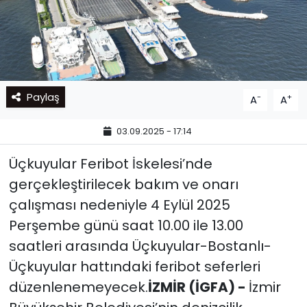
Paylaş
-
+
A
A
03.09.2025 - 17:14
Üçkuyular Feribot İskelesi’nde
gerçekleştirilecek bakım ve onarı
çalışması nedeniyle 4 Eylül 2025
Perşembe günü saat 10.00 ile 13.00
saatleri arasında Üçkuyular-Bostanlı-
Üçkuyular hattındaki feribot seferleri
düzenlenemeyecek.
İZMİR (İGFA) -
İzmir