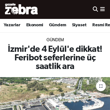
Yazarlar
Nöbetçi Eczaneler
Yazarlar
Ekonomi
Gündem
Siyaset
Resmi R
Ekonomi
Hava Durumu
GÜNDEM
Kültür-Sanat
Trafik Durumu
İzmir'de 4 Eylül'e dikkat!
Yerel
Süper Lig Puan Durumu ve Fikstür
Feribot seferlerine üç
saatlik ara
Spor
Tüm Manşetler
Son Dakika Haberleri
Haber Arşivi