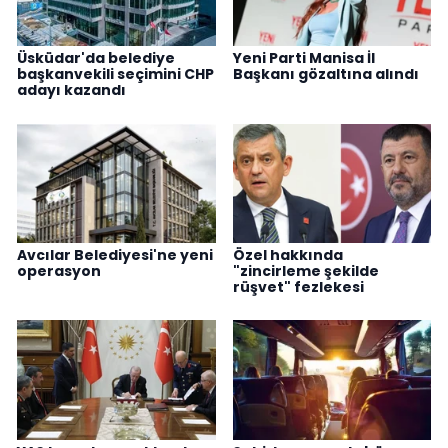
Üsküdar'da belediye
Yeni Parti Manisa İl
başkanvekili seçimini CHP
Başkanı gözaltına alındı
adayı kazandı
Avcılar Belediyesi'ne yeni
Özel hakkında
operasyon
"zincirleme şekilde
rüşvet" fezlekesi