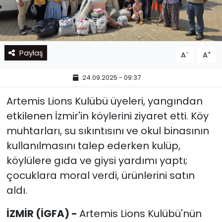
Paylaş
-
+
A
A
24.09.2025 - 09:37
Artemis Lions Kulübü üyeleri, yangından
etkilenen İzmir'in köylerini ziyaret etti. Köy
muhtarları, su sıkıntısını ve okul binasının
kullanılmasını talep ederken kulüp,
köylülere gıda ve giysi yardımı yaptı;
çocuklara moral verdi, ürünlerini satın
aldı.
İZMİR (İGFA) -
Artemis Lions Kulübü'nün