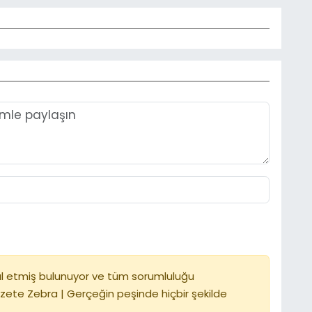
l etmiş bulunuyor ve tüm sorumluluğu
zete Zebra | Gerçeğin peşinde hiçbir şekilde