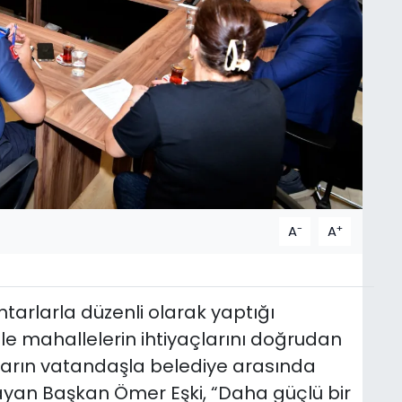
-
+
A
A
tarlarla düzenli olarak yaptığı
ile mahallelerin ihtiyaçlarını doğrudan
ların vatandaşla belediye arasında
yan Başkan Ömer Eşki, “Daha güçlü bir