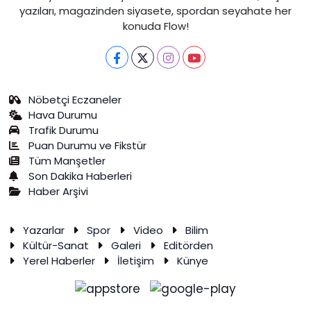
yazıları, magazinden siyasete, spordan seyahate her
konuda Flow!
Nöbetçi Eczaneler
Hava Durumu
Trafik Durumu
Puan Durumu ve Fikstür
Tüm Manşetler
Son Dakika Haberleri
Haber Arşivi
Yazarlar
Spor
Video
Bilim
Kültür-Sanat
Galeri
Editörden
Yerel Haberler
İletişim
Künye