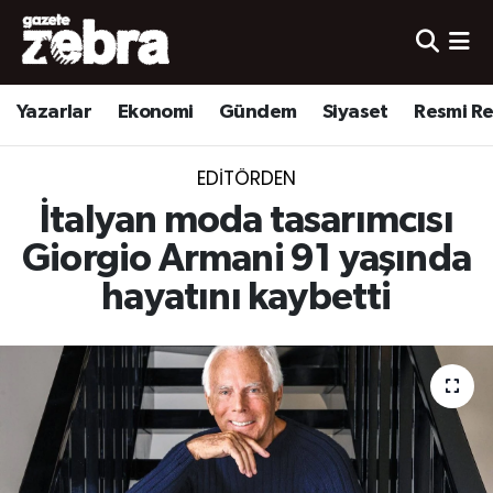
Yazarlar
Nöbetçi Eczaneler
Yazarlar
Ekonomi
Gündem
Siyaset
Resmi R
Ekonomi
Hava Durumu
EDITÖRDEN
Kültür-Sanat
Trafik Durumu
İtalyan moda tasarımcısı
Yerel
Süper Lig Puan Durumu ve Fikstür
Giorgio Armani 91 yaşında
hayatını kaybetti
Spor
Tüm Manşetler
Son Dakika Haberleri
Haber Arşivi