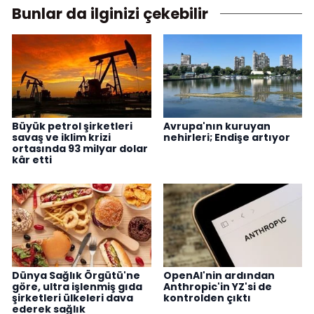
Bunlar da ilginizi çekebilir
Büyük petrol şirketleri
Avrupa'nın kuruyan
savaş ve iklim krizi
nehirleri; Endişe artıyor
ortasında 93 milyar dolar
kâr etti
Dünya Sağlık Örgütü'ne
OpenAI'nin ardından
göre, ultra işlenmiş gıda
Anthropic'in YZ'si de
şirketleri ülkeleri dava
kontrolden çıktı
ederek sağlık