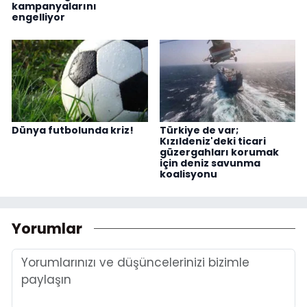
kampanyalarını
engelliyor
Dünya futbolunda kriz!
Türkiye de var;
Kızıldeniz'deki ticari
güzergahları korumak
için deniz savunma
koalisyonu
Yorumlar