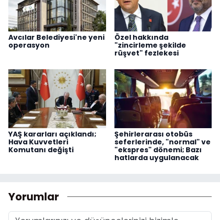
Avcılar Belediyesi'ne yeni
Özel hakkında
operasyon
"zincirleme şekilde
rüşvet" fezlekesi
YAŞ kararları açıklandı;
Şehirlerarası otobüs
Hava Kuvvetleri
seferlerinde, "normal" ve
Komutanı değişti
"ekspres" dönemi; Bazı
hatlarda uygulanacak
Yorumlar