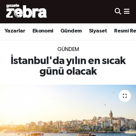
Yazarlar
Nöbetçi Eczaneler
Yazarlar
Ekonomi
Gündem
Siyaset
Resmi R
Ekonomi
Hava Durumu
GÜNDEM
Kültür-Sanat
Trafik Durumu
İstanbul'da yılın en sıcak
Yerel
Süper Lig Puan Durumu ve Fikstür
günü olacak
Spor
Tüm Manşetler
Son Dakika Haberleri
Haber Arşivi