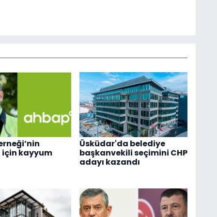
rneği’nin
Üsküdar'da belediye
 için kayyum
başkanvekili seçimini CHP
adayı kazandı