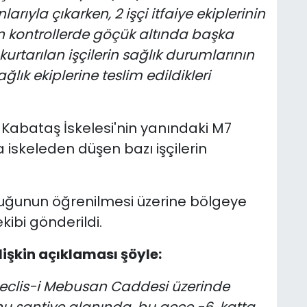
rıyla çıkarken, 2 işçi itfaiye ekiplerinin
n kontrollerde göçük altında başka
kurtarılan işçilerin sağlık durumlarının
lık ekiplerine teslim edildikleri
Kabataş İskelesi'nin yanındaki M7
iskeleden düşen bazı işçilerin
uğunun öğrenilmesi üzerine bölgeye
kibi gönderildi.
işkin açıklaması şöyle:
eclis-i Mebusan Caddesi üzerinde
 şantiye alanında, bu gece -6. katta