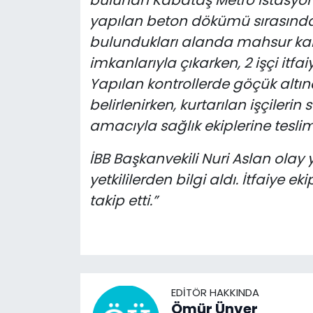
yapılan beton dökümü sırasınd
bulundukları alanda mahsur kal
imkanlarıyla çıkarken, 2 işçi itfa
Yapılan kontrollerde göçük alt
belirlenirken, kurtarılan işçilerin
amacıyla sağlık ekiplerine teslim e
İBB Başkanvekili Nuri Aslan olay 
yetkililerden bilgi aldı. İtfaiye 
takip etti.”
EDITÖR HAKKINDA
Ömür Ünver