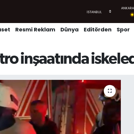
aset
Resmi Reklam
Dünya
Editörden
Spor
tro inşaatında iskel