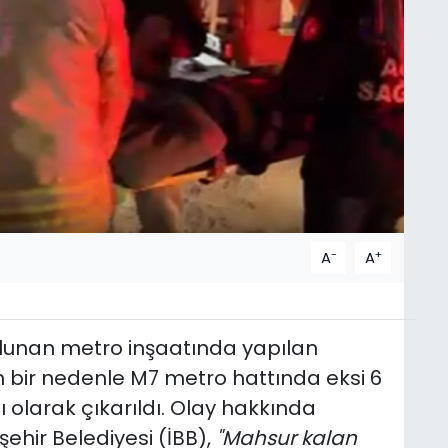
-
+
A
A
ulunan metro inşaatında yapılan
 bir nedenle M7 metro hattında eksi 6
alı olarak çıkarıldı. Olay hakkında
hir Belediyesi (İBB),
"Mahsur kalan