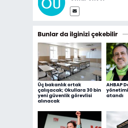
Bunlar da ilginizi çekebilir
Üç bakanlık ortak
AHBAP De
çalışacak; Okullara 30 bin
yönetimi
yeni güvenlik görevlisi
atandı
alınacak