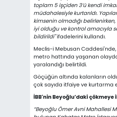
toplam 5 işçiden 3’ü kendi imkanla
müdahalesiyle kurtarıldı. Yapıla
kimsenin olmadığı belirlenirken, 
iyi olduğu ve kontrol amacıyla sağ
bildirildi"
ifadelerini kullandı.
Meclis-i Mebusan Caddesi'nde, 
metro hattında yaşanan olayda 
yaralandığı belirtildi.
Göçüğün altında kalanların old
çok sayıda itfaiye ve kurtarma e
İBB'nin Beyoğlu’daki çökmeye il
“Beyoğlu Ömer Avni Mahallesi M
bulunan Kabataş Metro İstasyonu