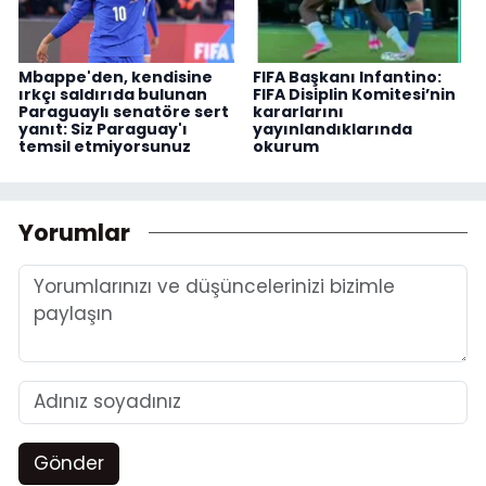
Mbappe'den, kendisine
FIFA Başkanı Infantino:
ırkçı saldırıda bulunan
FIFA Disiplin Komitesi’nin
Paraguaylı senatöre sert
kararlarını
yanıt: Siz Paraguay'ı
yayınlandıklarında
temsil etmiyorsunuz
okurum
Yorumlar
Gönder