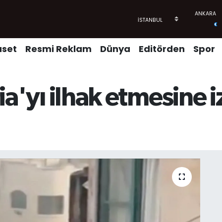
aset
Resmi Reklam
Dünya
Editörden
Spor
ria'yı ilhak etmesine i