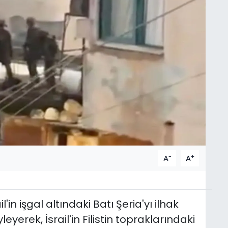
-
+
A
A
in işgal altındaki Batı Şeria'yı ilhak
yerek, İsrail'in Filistin topraklarındaki