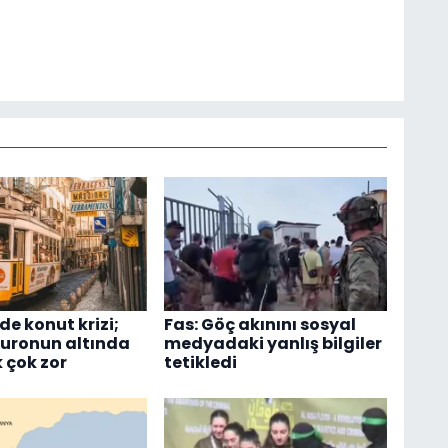
de konut krizi;
Fas: Göç akınını sosyal
euronun altında
medyadaki yanlış bilgiler
 çok zor
tetikledi