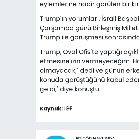
eylemlerine nadir görülen bir kırm
Trump'ın yorumları, İsrail Baş
Çarşamba günü Birleşmiş Milletl
Trump ile görüşmesi sonrasında
Trump, Oval Ofis'te yaptığı açıkla
etmesine izin vermeyeceğim. Ha
olmayacak," dedi ve günün erke
konuda görüştüğünü kabul ede
geldi," diye konuştu.
Kaynak:
İGF
EDITÖR HAKKINDA