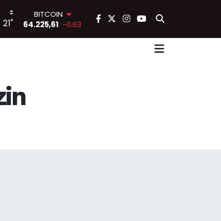
BITCOIN
°
21
64.225,61
-0.63
DOLAR
47,6704
0
EURO
55,0406
-0.08
STERLİN
64,2143
0
zin
GRAM ALTIN
6510.40
0.45
BİST100
13.799
70