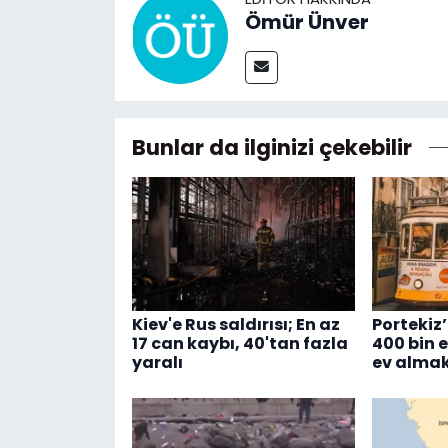
Ömür Ünver
Bunlar da ilginizi çekebilir
Kiev'e Rus saldırısı; En az
Portekiz’
17 can kaybı, 40'tan fazla
400 bin 
yaralı
ev almak