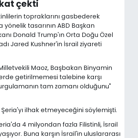
kat çekti
stinlilerin topraklarını gasbederek
aka yönelik tasarının ABD Başkan
şkanı Donald Trump'ın Orta Doğu Özel
ı Jared Kushner'in İsrail ziyareti
 Milletvekili Maoz, Başbakan Binyamin
de getirilmemesi talebine karşı
ni vurgulamanın tam zamanı olduğunu"
 Şeria'yı ilhak etmeyeceğini söylemişti.
Şeria'da 4 milyondan fazla Filistinli, İsrail
aşıyor. Buna karşın İsrail'in uluslararası