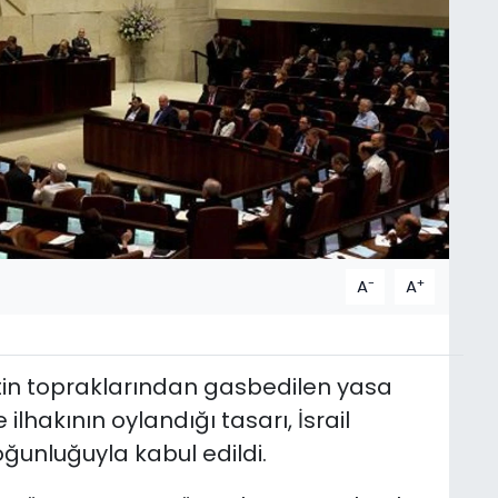
-
+
A
A
listin topraklarından gasbedilen yasa
e ilhakının oylandığı tasarı, İsrail
ğunluğuyla kabul edildi.