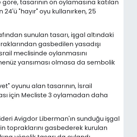
re göre, tasarının ön oylamasına katılan
 24'ü "hayır" oyu kullanırken, 25
fından sunulan tasarı, işgal altındaki
opraklarından gasbedilen yasadışı
 İsrail meclisinde oylanmasını
henüz yansıması olmasa da sembolik
et" oyunu alan tasarının, İsrail
sı için Mecliste 3 oylamadan daha
 Lideri Avigdor Liberman'ın sunduğu işgal
ilerin topraklarını gasbederek kurulan
ına yönelik tasarı da oylandı.