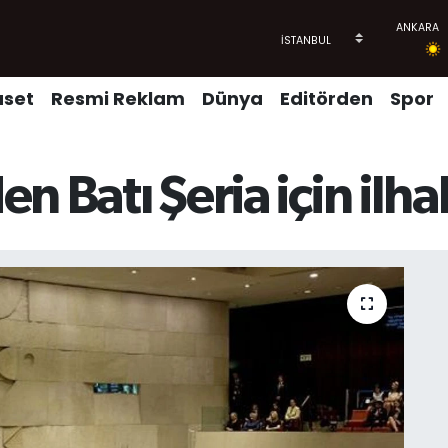
aset
Resmi Reklam
Dünya
Editörden
Spor
den Batı Şeria için il