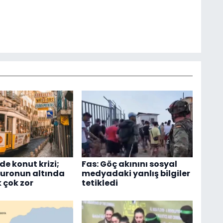
de konut krizi;
Fas: Göç akınını sosyal
euronun altında
medyadaki yanlış bilgiler
 çok zor
tetikledi