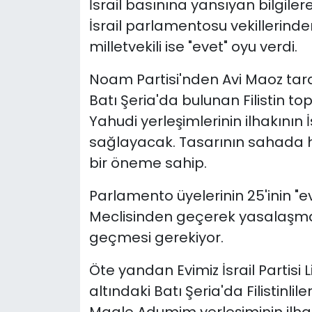
İsrail basınına yansıyan bilgile
İsrail parlamentosu vekillerinden
milletvekili ise "evet" oyu verdi.
Noam Partisi'nden Avi Maoz tara
Batı Şeria'da bulunan Filistin t
Yahudi yerleşimlerinin ilhakının
sağlayacak. Tasarının sahada 
bir öneme sahip.
Parlamento üyelerinin 25'inin "ev
Meclisinden geçerek yasalaşma
geçmesi gerekiyor.
Öte yandan Evimiz İsrail Partisi
altındaki Batı Şeria'da Filistinl
Maale Adumim yerleşiminin ilhak