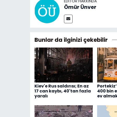
EDITÖR HAKKINDA
Ömür Ünver
Bunlar da ilginizi çekebilir
Kiev'e Rus saldırısı; En az
Portekiz’
17 can kaybı, 40'tan fazla
400 bin 
yaralı
ev almak