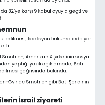
a 32'ye karşı 9 kabul oyuyla geçti ve
ı.
r memnun
ul edilmesi, koalisyon hükümetinde yer
etti.
l Smotrich, Amerikan X şirketinin sosyal
an yaptığı yazılı açıklamada, Batı
 edilmesi çağrısında bulundu.
n-Gvir de Smotrich gibi Batı Şeria'nın
lerin İsrail ziyareti