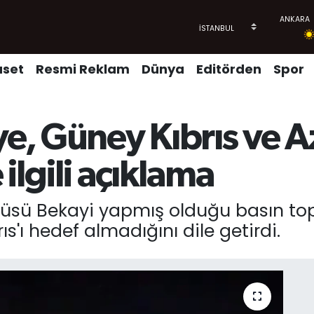
aset
Resmi Reklam
Dünya
Editörden
Spor
iye, Güney Kıbrıs ve 
ilgili açıklama
özcüsü Bekayi yapmış olduğu basın to
s'ı hedef almadığını dile getirdi.