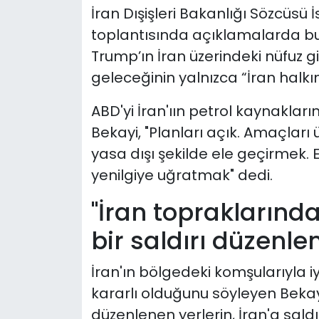
İran Dışişleri Bakanlığı Sözcüsü 
toplantısında açıklamalarda bu
Trump’ın İran üzerindeki nüfuz gir
geleceğinin yalnızca “İran halkın
ABD'yi İran'ıın petrol kaynakla
Bekayi, "Planları açık. Amaçları 
yasa dışı şekilde ele geçirmek. 
yenilgiye uğratmak" dedi.
"İran topraklarınd
bir saldırı düzenl
İran'ın bölgedeki komşularıyla iy
kararlı olduğunu söyleyen Bekay
düzenlenen yerlerin, İran'a saldı