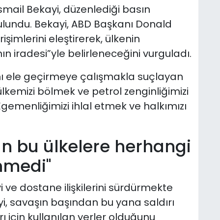
İsmail Bekayi, düzenlediği basın
lundu. Bekayi, ABD Başkanı Donald
işimlerini eleştirerek, ülkenin
ın iradesi”yle belirleneceğini vurguladı.
rını ele geçirmeye çalışmakla suçlayan
ülkemizi bölmek ve petrol zenginliğimizi
Egemenliğimizi ihlal etmek ve halkımızı
an bu ülkelere herhangi
enmedi"
i ve dostane ilişkilerini sürdürmekte
i, savaşın başından bu yana saldırı
rı için kullanılan yerler olduğunu