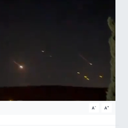
-
+
A
A