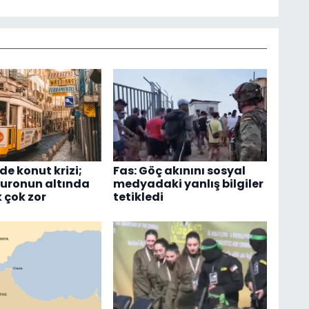
de konut krizi;
Fas: Göç akınını sosyal
euronun altında
medyadaki yanlış bilgiler
 çok zor
tetikledi