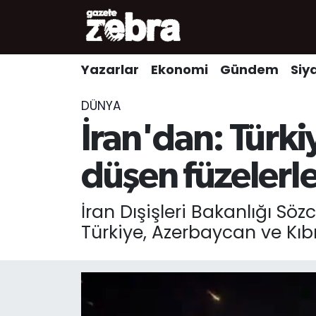
Yazarlar
Nöbetçi Eczaneler
Yazarlar
Ekonomi
Gündem
Siy
Ekonomi
Hava Durumu
DÜNYA
Kültür-Sanat
Trafik Durumu
İran'dan: Türk
Yerel
Süper Lig Puan Durumu ve Fikstür
düşen füzelerle 
Spor
Tüm Manşetler
İran Dışişleri Bakanlığı S
Türkiye, Azerbaycan ve Kıbrı
Son Dakika Haberleri
Haber Arşivi