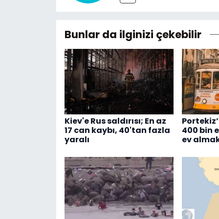
Bunlar da ilginizi çekebilir
Kiev'e Rus saldırısı; En az
Portekiz’
17 can kaybı, 40'tan fazla
400 bin 
yaralı
ev almak