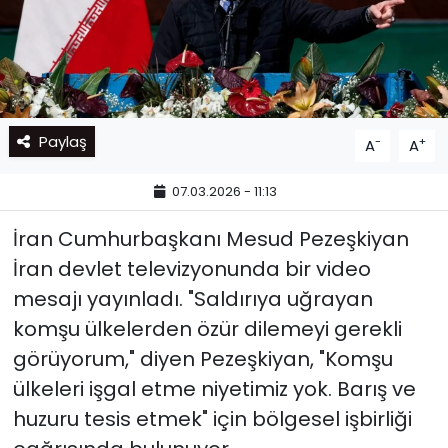
Paylaş
-
+
A
A
07.03.2026 - 11:13
İran Cumhurbaşkanı Mesud Pezeşkiyan
İran devlet televizyonunda bir video
mesajı yayınladı.
"Saldırıya uğrayan
komşu ülkelerden özür dilemeyi gerekli
görüyorum," diyen Pezeşkiyan,
"Komşu
ülkeleri işgal etme niyetimiz yok. Barış ve
huzuru tesis etmek" için bölgesel işbirliği