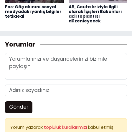
Fas: Göç akınını sosyal
AB, Ceuta kriziyle ilgili
medyadaki yanlış bilgiler
olarak İçişleri Bakanları
tetikledi
acil toplantısı
düzenleyecek
Yorumlar
Gönder
Yorum yazarak
topluluk kurallarımızı
kabul etmiş