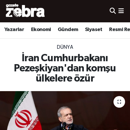
Yazarlar
Nöbetçi Eczaneler
Yazarlar
Ekonomi
Gündem
Siyaset
Resmi R
Ekonomi
Hava Durumu
DÜNYA
Kültür-Sanat
Trafik Durumu
İran Cumhurbakanı
Yerel
Süper Lig Puan Durumu ve Fikstür
Pezeşkiyan'dan komşu
ülkelere özür
Spor
Tüm Manşetler
Son Dakika Haberleri
Haber Arşivi