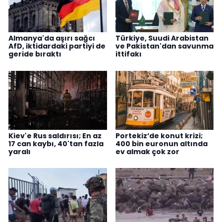
Almanya'da aşırı sağcı
Türkiye, Suudi Arabistan
AfD, iktidardaki partiyi de
ve Pakistan'dan savunma
geride bıraktı
ittifakı
Kiev'e Rus saldırısı; En az
Portekiz’de konut krizi;
17 can kaybı, 40'tan fazla
400 bin euronun altında
yaralı
ev almak çok zor