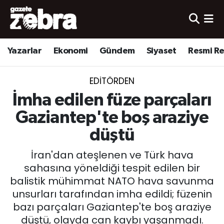
Yazarlar
Nöbetçi Eczaneler
Yazarlar
Ekonomi
Gündem
Siyaset
Resmi R
Ekonomi
Hava Durumu
EDITÖRDEN
Kültür-Sanat
Trafik Durumu
İmha edilen füze parçaları
Yerel
Süper Lig Puan Durumu ve Fikstür
Gaziantep'te boş araziye
düştü
Spor
Tüm Manşetler
İran'dan ateşlenen ve Türk hava
Son Dakika Haberleri
sahasına yöneldiği tespit edilen bir
balistik mühimmat NATO hava savunma
Haber Arşivi
unsurları tarafından imha edildi; füzenin
bazı parçaları Gaziantep'te boş araziye
düştü, olayda can kaybı yaşanmadı.