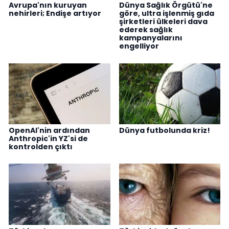
Avrupa'nın kuruyan
Dünya Sağlık Örgütü'ne
nehirleri; Endişe artıyor
göre, ultra işlenmiş gıda
şirketleri ülkeleri dava
ederek sağlık
kampanyalarını
engelliyor
OpenAI'nin ardından
Dünya futbolunda kriz!
Anthropic'in YZ'si de
kontrolden çıktı