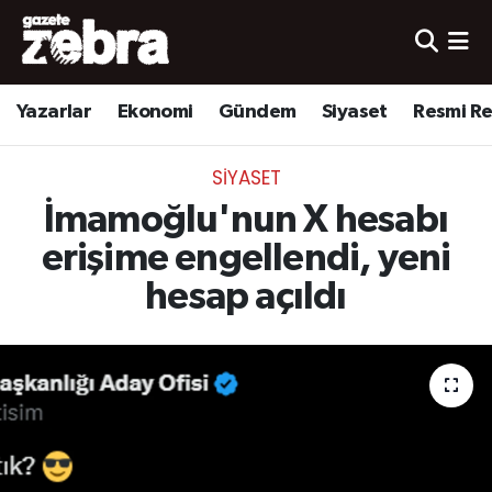
Yazarlar
Nöbetçi Eczaneler
Yazarlar
Ekonomi
Gündem
Siyaset
Resmi R
Ekonomi
Hava Durumu
SIYASET
Kültür-Sanat
Trafik Durumu
İmamoğlu'nun X hesabı
Yerel
Süper Lig Puan Durumu ve Fikstür
erişime engellendi, yeni
hesap açıldı
Spor
Tüm Manşetler
Son Dakika Haberleri
Haber Arşivi