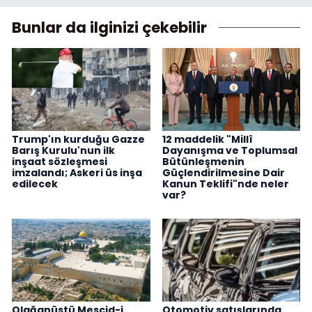
Bunlar da ilginizi çekebilir
Trump'ın kurduğu Gazze
12 maddelik "Millî
Barış Kurulu'nun ilk
Dayanışma ve Toplumsal
inşaat sözleşmesi
Bütünleşmenin
imzalandı; Askeri üs inşa
Güçlendirilmesine Dair
edilecek
Kanun Teklifi"nde neler
var?
Olağanüstü Mescid-i
Otomotiv satışlarında