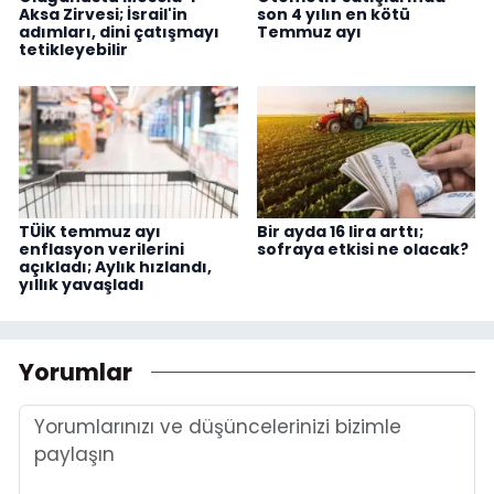
Aksa Zirvesi; İsrail'in
son 4 yılın en kötü
adımları, dini çatışmayı
Temmuz ayı
tetikleyebilir
TÜİK temmuz ayı
Bir ayda 16 lira arttı;
enflasyon verilerini
sofraya etkisi ne olacak?
açıkladı; Aylık hızlandı,
yıllık yavaşladı
Yorumlar