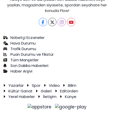
yazıları, magazinden siyasete, spordan seyahate her
konuda Flow!
Nöbetçi Eczaneler
Hava Durumu
Trafik Durumu
Puan Durumu ve Fikstür
Tüm Manşetler
Son Dakika Haberleri
Haber Arşivi
Yazarlar
Spor
Video
Bilim
Kültür-Sanat
Galeri
Editörden
Yerel Haberler
İletişim
Künye