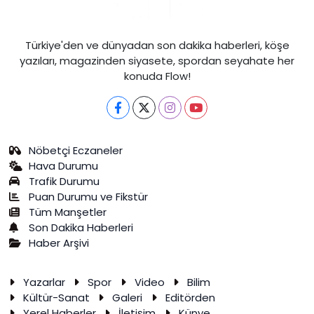
Türkiye'den ve dünyadan son dakika haberleri, köşe
yazıları, magazinden siyasete, spordan seyahate her
konuda Flow!
Nöbetçi Eczaneler
Hava Durumu
Trafik Durumu
Puan Durumu ve Fikstür
Tüm Manşetler
Son Dakika Haberleri
Haber Arşivi
Yazarlar
Spor
Video
Bilim
Kültür-Sanat
Galeri
Editörden
Yerel Haberler
İletişim
Künye