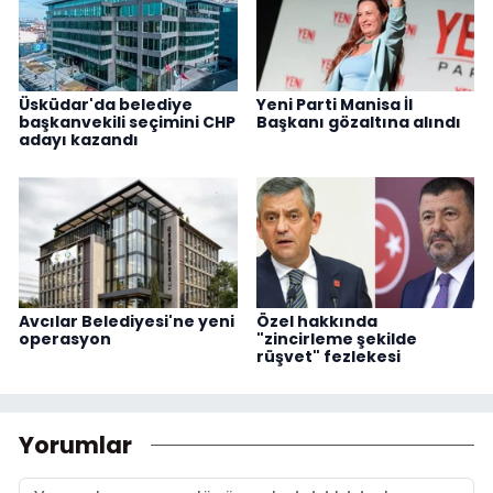
Üsküdar'da belediye
Yeni Parti Manisa İl
başkanvekili seçimini CHP
Başkanı gözaltına alındı
adayı kazandı
Avcılar Belediyesi'ne yeni
Özel hakkında
operasyon
"zincirleme şekilde
rüşvet" fezlekesi
Yorumlar