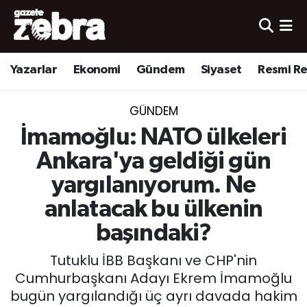
Yazarlar
Nöbetçi Eczaneler
Yazarlar
Ekonomi
Gündem
Siyaset
Resmi R
Ekonomi
Hava Durumu
GÜNDEM
Kültür-Sanat
Trafik Durumu
İmamoğlu: NATO ülkeleri
Yerel
Süper Lig Puan Durumu ve Fikstür
Ankara'ya geldiği gün
yargılanıyorum. Ne
Spor
Tüm Manşetler
anlatacak bu ülkenin
Son Dakika Haberleri
başındaki?
Tutuklu İBB Başkanı ve CHP'nin
Haber Arşivi
Cumhurbaşkanı Adayı Ekrem İmamoğlu
bugün yargılandığı üç ayrı davada hakim