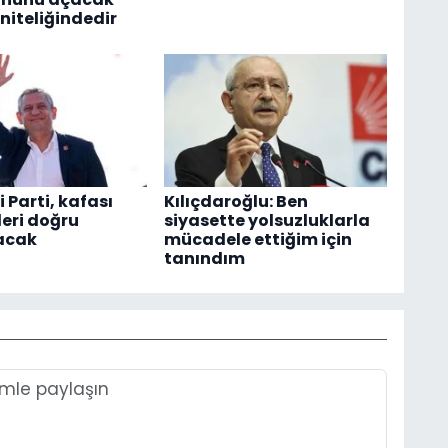
niteliğindedir
i Parti, kafası
Kılıçdaroğlu: Ben
leri doğru
siyasette yolsuzluklarla
acak
mücadele ettiğim için
tanındım