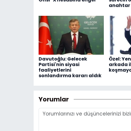
anahtar 
Davutoğlu: Gelecek
Özel: Yen
Partisi'nin siyasi
arkada i
faaliyetlerini
koşmay
sonlandırma kararı aldık
Yorumlar