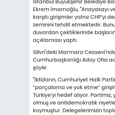
İstanbul Büyükşehir Belediye 
Ekrem İmamoğlu, "Anayasayı v
karşıtı girişimler yalnız CHP’yi 
zeminini tehdit etmektedir. Bun
duvardan çektiklerinde başları
açıklaması yaptı.
Silivri'deki Marmara Cezaevi'n
Cumhurbaşkanlığı Aday Ofisi ad
şöyle:
"İktidarın, Cumhuriyet Halk Parti
“parçalama ve yok etme” girişimi
Türkiye’yi hedef alıyor. Partimi
olmuş ve antidemokratik niyet
koymuştur. Delegelerimizin topl