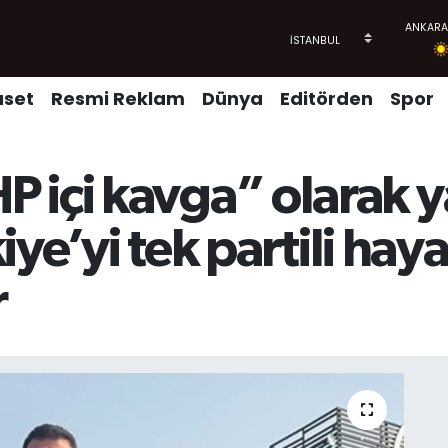
aset
Resmi Reklam
Dünya
Editörden
Spor
 içi kavga” olarak 
rkiye’yi tek partili ha
r