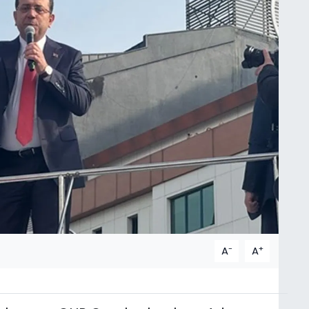
-
+
A
A