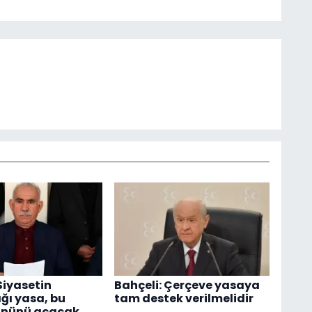
Siyasetin
Bahçeli: Çerçeve yasaya
ğı yasa, bu
tam destek verilmelidir
önünü açacak