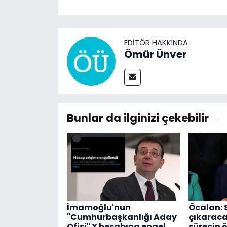
EDITÖR HAKKINDA
Ömür Ünver
Bunlar da ilginizi çekebilir
İmamoğlu'nun
Öcalan: 
"Cumhurbaşkanlığı Aday
çıkaraca
Ofisi" X hesabına engel
sürecin 