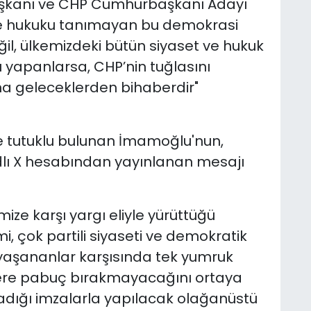
Başkanı ve CHP Cumhurbaşkanı Adayı
e hukuku tanımayan bu demokrasi
değil, ülkemizdeki bütün siyaset ve hukuk
u yapanlarsa, CHP’nin tuğlasını
na geleceklerden bihaberdir"
de tutuklu bulunan İmamoğlu'nun,
lı X hesabından yayınlanan mesajı
mize karşı yargı eliyle yürüttüğü
, çok partili siyaseti ve demokratik
z, yaşananlar karşısında tek yumruk
lere pabuç bırakmayacağını ortaya
adığı imzalarla yapılacak olağanüstü