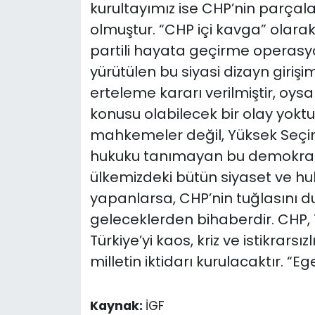
kurultayımız ise CHP’nin parça
olmuştur. “CHP içi kavga” olarak 
partili hayata geçirme operasyo
yürütülen bu siyasi dizayn giri
erteleme kararı verilmiştir, oysa
konusu olabilecek bir olay yoktur.
mahkemeler değil, Yüksek Seçim
hukuku tanımayan bu demokrasi ka
ülkemizdeki bütün siyaset ve hu
yapanlarsa, CHP’nin tuğlasını d
geleceklerden bihaberdir. CHP, Tü
Türkiye’yi kaos, kriz ve istikra
milletin iktidarı kurulacaktır. “Eg
Kaynak:
İGF