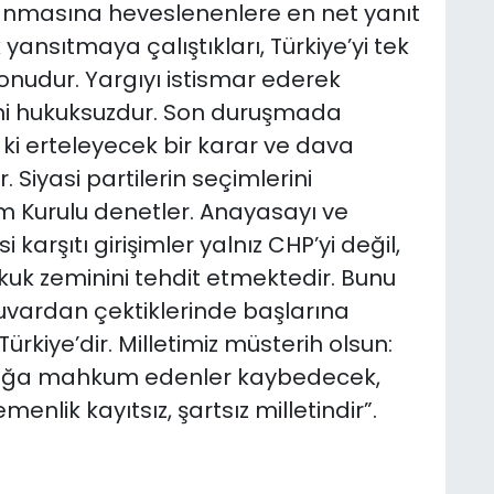
lanmasına heveslenenlere en net yanıt
yansıtmaya çalıştıkları, Türkiye’yi tek
nudur. Yargıyı istismar ederek
şimi hukuksuzdur. Son duruşmada
 ki erteleyecek bir karar ve dava
 Siyasi partilerin seçimlerini
 Kurulu denetler. Anayasayı ve
rşıtı girişimler yalnız CHP’yi değil,
kuk zeminini tehdit etmektedir. Bunu
uvardan çektiklerinde başlarına
rkiye’dir. Milletimiz müsterih olsun:
rsızlığa mahkum edenler kaybedecek,
emenlik kayıtsız, şartsız milletindir”.