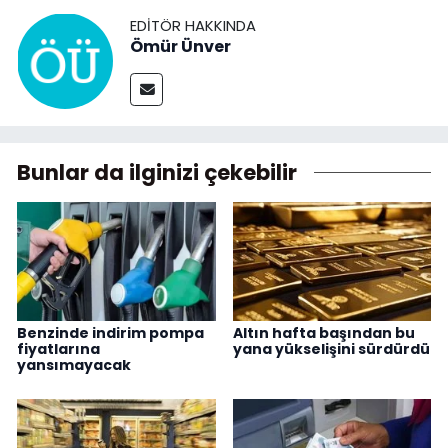
EDITÖR HAKKINDA
Ömür Ünver
Bunlar da ilginizi çekebilir
Benzinde indirim pompa
Altın hafta başından bu
fiyatlarına
yana yükselişini sürdürdü
yansımayacak