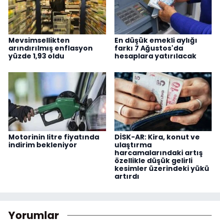
Mevsimsellikten
En düşük emekli aylığı
arındırılmış enflasyon
farkı 7 Ağustos'da
yüzde 1,93 oldu
hesaplara yatırılacak
Motorinin litre fiyatında
DİSK-AR: Kira, konut ve
indirim bekleniyor
ulaştırma
harcamalarındaki artış
özellikle düşük gelirli
kesimler üzerindeki yükü
artırdı
Yorumlar