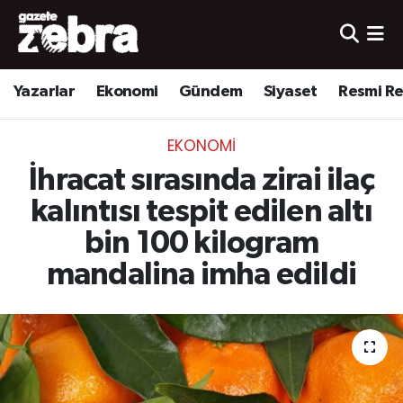
Yazarlar
Nöbetçi Eczaneler
Yazarlar
Ekonomi
Gündem
Siyaset
Resmi R
Ekonomi
Hava Durumu
EKONOMI
Kültür-Sanat
Trafik Durumu
İhracat sırasında zirai ilaç
Yerel
Süper Lig Puan Durumu ve Fikstür
kalıntısı tespit edilen altı
bin 100 kilogram
Spor
Tüm Manşetler
mandalina imha edildi
Son Dakika Haberleri
Haber Arşivi