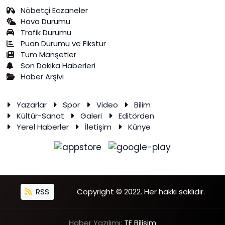
Nöbetçi Eczaneler
Hava Durumu
Trafik Durumu
Puan Durumu ve Fikstür
Tüm Manşetler
Son Dakika Haberleri
Haber Arşivi
Yazarlar
Spor
Video
Bilim
Kültür-Sanat
Galeri
Editörden
Yerel Haberler
İletişim
Künye
RSS
Copyright © 2022. Her hakkı saklıdır.
Haber Yazılımı:
TE Bilişim