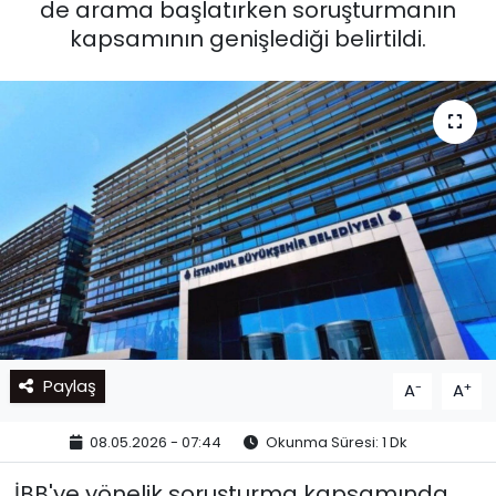
de arama başlatırken soruşturmanın
kapsamının genişlediği belirtildi.
Paylaş
-
+
A
A
08.05.2026 - 07:44
Okunma Süresi: 1 Dk
İBB'ye yönelik soruşturma kapsamında