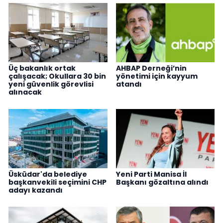
Üç bakanlık ortak
AHBAP Derneği’nin
çalışacak; Okullara 30 bin
yönetimi için kayyum
yeni güvenlik görevlisi
atandı
alınacak
Üsküdar'da belediye
Yeni Parti Manisa İl
başkanvekili seçimini CHP
Başkanı gözaltına alındı
adayı kazandı