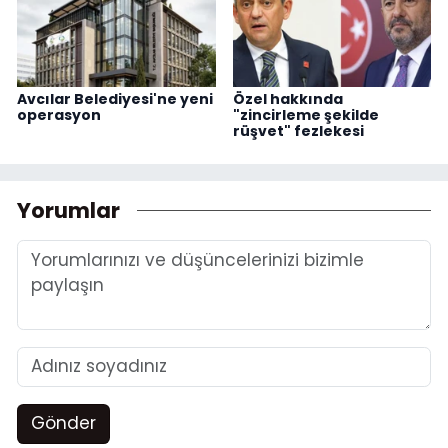
Avcılar Belediyesi'ne yeni
Özel hakkında
operasyon
"zincirleme şekilde
rüşvet" fezlekesi
Yorumlar
Gönder