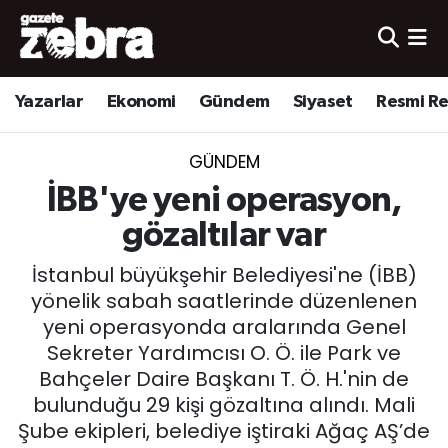
Yazarlar
Nöbetçi Eczaneler
Yazarlar
Ekonomi
Gündem
Siyaset
Resmi R
Ekonomi
Hava Durumu
GÜNDEM
Kültür-Sanat
Trafik Durumu
İBB'ye yeni operasyon,
Yerel
Süper Lig Puan Durumu ve Fikstür
gözaltılar var
İstanbul büyükşehir Belediyesi'ne (İBB)
Spor
Tüm Manşetler
yönelik sabah saatlerinde düzenlenen
yeni operasyonda aralarında Genel
Son Dakika Haberleri
Sekreter Yardımcısı O. Ö. ile Park ve
Bahçeler Daire Başkanı T. Ö. H.'nin de
Haber Arşivi
bulunduğu 29 kişi gözaltına alındı. Mali
Şube ekipleri, belediye iştiraki Ağaç AŞ’de