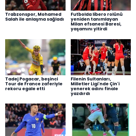
Trabzonspor, Mohamed
Futbolda libero rolünü
Salah ile anlaşma sağladı
yeniden tanımlayan
Milan efsanesi Baresi,
yaşamını yitirdi
Tadej Pogacar, beşinci
Filenin Sultanları,
Tour de France zaferiyle
Milletler Ligi'nde Çin'i
rekoru egale etti
yenerek adını finale
yazdırdı