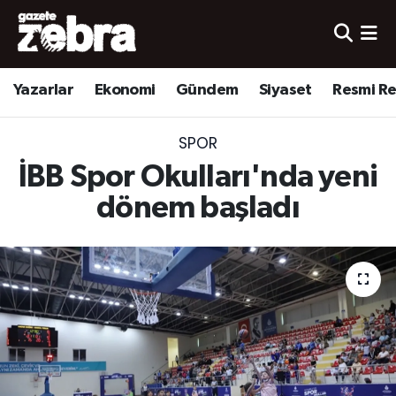
Yazarlar
Nöbetçi Eczaneler
Yazarlar
Ekonomi
Gündem
Siyaset
Resmi R
Ekonomi
Hava Durumu
SPOR
Kültür-Sanat
Trafik Durumu
İBB Spor Okulları'nda yeni
Yerel
Süper Lig Puan Durumu ve Fikstür
dönem başladı
Spor
Tüm Manşetler
Son Dakika Haberleri
Haber Arşivi