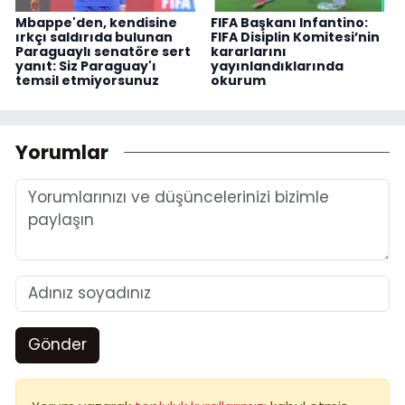
Mbappe'den, kendisine
FIFA Başkanı Infantino:
ırkçı saldırıda bulunan
FIFA Disiplin Komitesi’nin
Paraguaylı senatöre sert
kararlarını
yanıt: Siz Paraguay'ı
yayınlandıklarında
temsil etmiyorsunuz
okurum
Yorumlar
Gönder