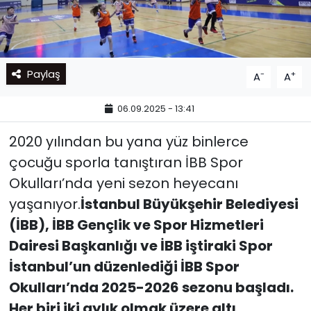
Paylaş
-
+
A
A
06.09.2025 - 13:41
2020 yılından bu yana yüz binlerce
çocuğu sporla tanıştıran İBB Spor
Okulları’nda yeni sezon heyecanı
yaşanıyor.
İstanbul Büyükşehir Belediyesi
(İBB), İBB Gençlik ve Spor Hizmetleri
Dairesi Başkanlığı ve İBB iştiraki Spor
İstanbul’un düzenlediği İBB Spor
Okulları’nda 2025-2026 sezonu başladı.
Her biri iki aylık olmak üzere altı