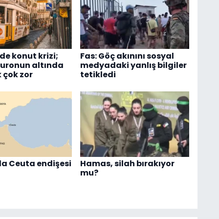
de konut krizi;
Fas: Göç akınını sosyal
euronun altında
medyadaki yanlış bilgiler
 çok zor
tetikledi
a Ceuta endişesi
Hamas, silah bırakıyor
mu?