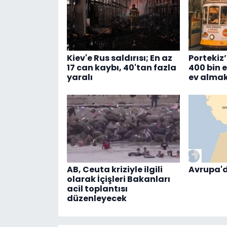
Kiev'e Rus saldırısı; En az
Portekiz’
17 can kaybı, 40'tan fazla
400 bin 
yaralı
ev almak
AB, Ceuta kriziyle ilgili
Avrupa'd
olarak İçişleri Bakanları
acil toplantısı
düzenleyecek