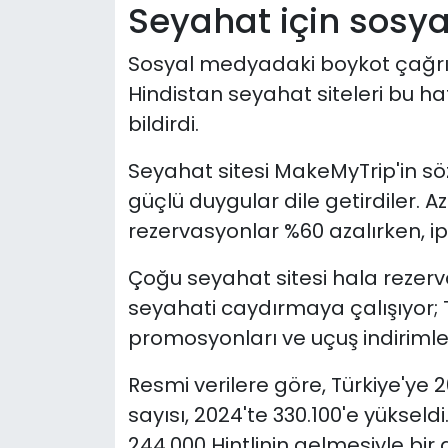
Seyahat için sosy
Sosyal medyadaki boykot çağrıla
Hindistan seyahat siteleri bu haf
bildirdi.
Seyahat sitesi MakeMyTrip'in söz
güçlü duygular dile getirdiler. 
rezervasyonlar %60 azalırken, ipt
Çoğu seyahat sitesi hala rezerva
seyahati caydırmaya çalışıyor; 
promosyonları ve uçuş indirimler
Resmi verilere göre, Türkiye'ye 2
sayısı, 2024'te 330.100'e yüksel
244.000 Hintlinin gelmesiyle bir 