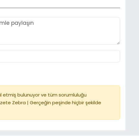
l etmiş bulunuyor ve tüm sorumluluğu
zete Zebra | Gerçeğin peşinde hiçbir şekilde