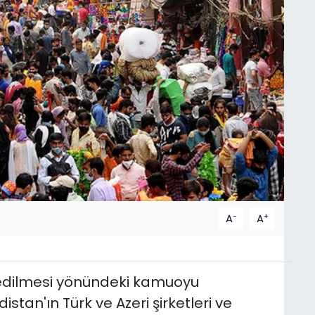
-
+
A
A
 edilmesi yönündeki kamuoyu
stan'ın Türk ve Azeri şirketleri ve