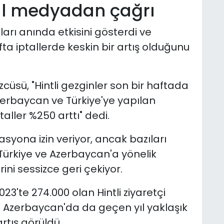
al medyadan çağrı
rı anında etkisini gösterdi ve
ta iptallerde keskin bir artış olduğunu
cüsü, "Hintli gezginler son bir haftada
Azerbaycan ve Türkiye'ye yapılan
aller %250 arttı" dedi.
syona izin veriyor, ancak bazıları
Türkiye ve Azerbaycan'a yönelik
ini sessizce geri çekiyor.
023'te 274.000 olan Hintli ziyaretçi
di. Azerbaycan'da da geçen yıl yaklaşık
artış görüldü.