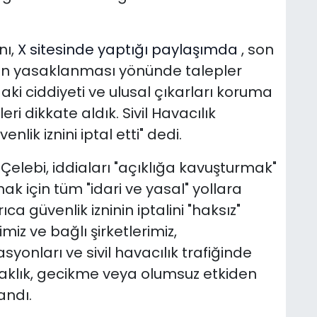
nı,
X sitesinde yaptığı paylaşımda
, son
tin yasaklanması yönünde talepler
ki ciddiyeti ve ulusal çıkarları koruma
ri dikkate aldık. Sivil Havacılık
nlik iznini iptal etti" dedi.
 Ç
elebi, iddiaları "açıklığa kavuşturmak"
k için tüm "idari ve yasal" yollara
ca güvenlik izninin iptalini "haksız"
timiz ve bağlı şirketlerimiz,
yonları ve sivil havacılık trafiğinde
aklık, gecikme veya olumsuz etkiden
andı.