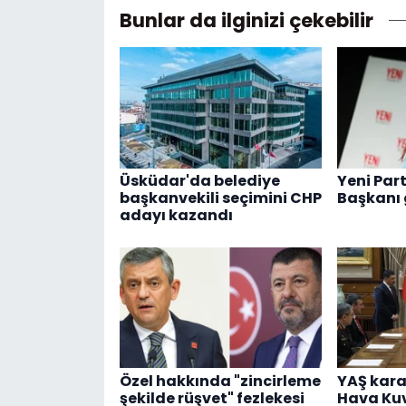
Bunlar da ilginizi çekebilir
Üsküdar'da belediye
Yeni Part
başkanvekili seçimini CHP
Başkanı 
adayı kazandı
Özel hakkında "zincirleme
YAŞ karar
şekilde rüşvet" fezlekesi
Hava Kuv