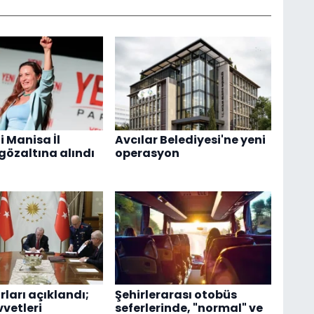
i Manisa İl
Avcılar Belediyesi'ne yeni
gözaltına alındı
operasyon
ları açıklandı;
Şehirlerarası otobüs
vetleri
seferlerinde, "normal" ve