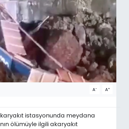
-
+
A
A
 akaryakıt istasyonunda meydana
nın ölümüyle ilgili akaryakıt