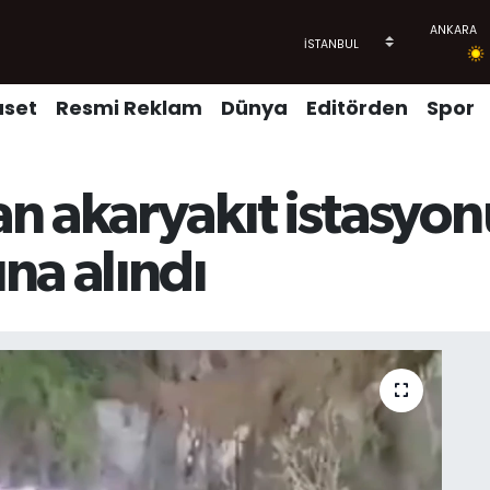
aset
Resmi Reklam
Dünya
Editörden
Spor
n akaryakıt istasyo
na alındı