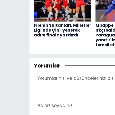
Filenin Sultanları, Milletler
Mbappe'd
Ligi'nde Çin'i yenerek
ırkçı sal
adını finale yazdırdı
Paraguay
yanıt: Si
temsil e
Yorumlar