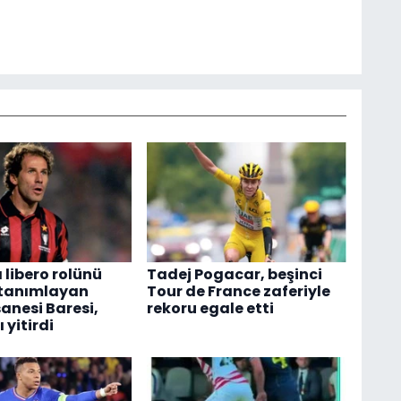
 libero rolünü
Tadej Pogacar, beşinci
 tanımlayan
Tour de France zaferiyle
anesi Baresi,
rekoru egale etti
 yitirdi