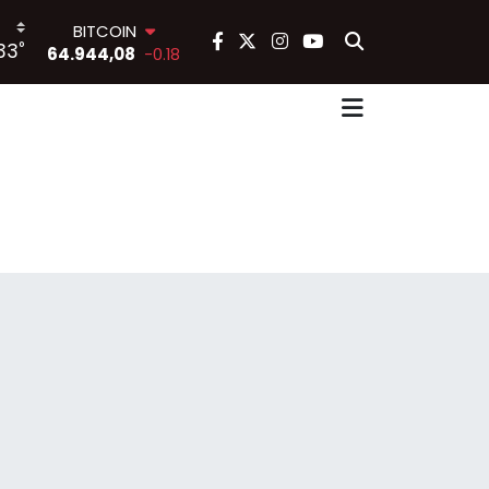
64.944,08
-0.18
DOLAR
°
33
47,7436
0.18
EURO
55,2510
0.32
STERLİN
64,4811
0.38
GRAM ALTIN
6660.55
0.03
BİST100
13.779
-14