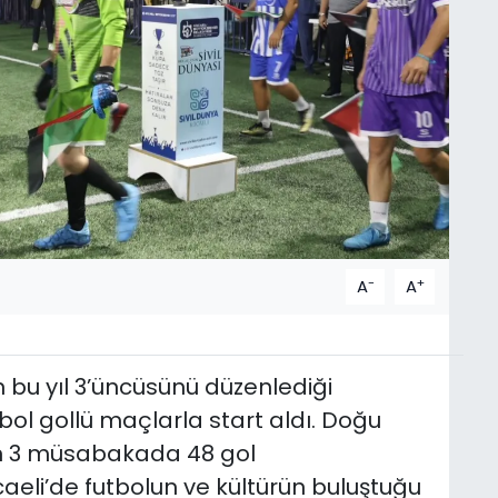
-
+
A
A
n bu yıl 3’üncüsünü düzenlediği
ol gollü maçlarla start aldı. Doğu
an 3 müsabakada 48 gol
aeli’de futbolun ve kültürün buluştuğu