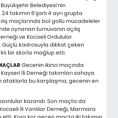
Büyükşehir Belediyesi’nin
24 takımın 6’şarlı 4 ayrı grupta
ılış maçlarında bol gollü mücadeleler
ri’nde oynanan turnuvanın açılış
erneği ve Kocaeli Ordulular
. Güçlü kadrosuyla dikkat çeken
rklı bir skorla mağlup etti.
 MAÇLAR
Gecenin ikinci maçında
Kayseri İli Derneği takımları sahaya
n ataklarla bu karşılaşma, gecenin en
abzonlular kazandı. Son maçta da
Kocaeli İli Vanlılar Derneği, Marmara
 etti. Kora kor geçen maçta iki takımın