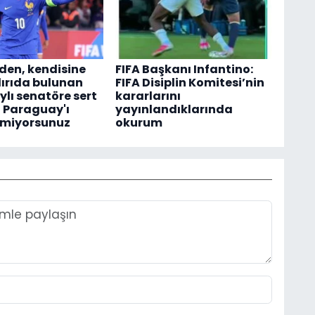
en, kendisine
FIFA Başkanı Infantino:
dırıda bulunan
FIFA Disiplin Komitesi’nin
lı senatöre sert
kararlarını
z Paraguay'ı
yayınlandıklarında
tmiyorsunuz
okurum