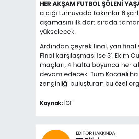
HER AKŞAM FUTBOL ŞÖLENİ YAŞ
aldığı turnuvada takımlar 6’şar
aşamasını ilk dört sırada tama
yükselecek.
Ardından çeyrek final, yarı fina
Final karşılaşması ise 31 Ekim
maçları, 4 hafta boyunca her ak
devam edecek. Tüm Kocaeli halk
zenginliği buluşturan bu özel or
Kaynak:
İGF
EDITÖR HAKKINDA