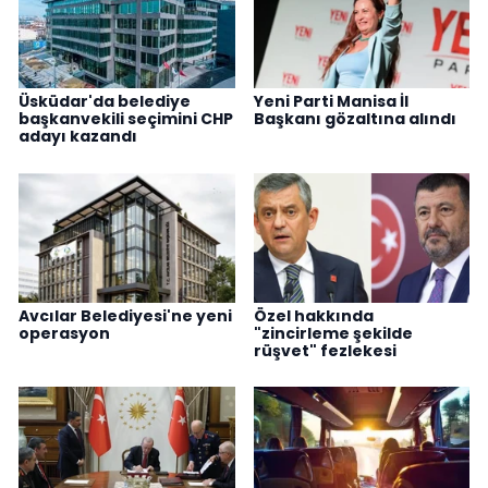
Üsküdar'da belediye
Yeni Parti Manisa İl
başkanvekili seçimini CHP
Başkanı gözaltına alındı
adayı kazandı
Avcılar Belediyesi'ne yeni
Özel hakkında
operasyon
"zincirleme şekilde
rüşvet" fezlekesi