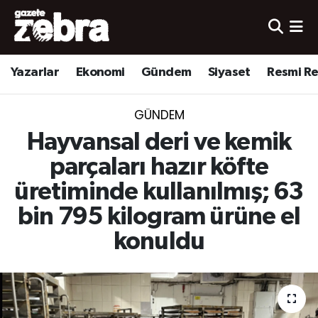
Yazarlar
Nöbetçi Eczaneler
Yazarlar
Ekonomi
Gündem
Siyaset
Resmi R
Ekonomi
Hava Durumu
GÜNDEM
Kültür-Sanat
Trafik Durumu
Hayvansal deri ve kemik
Yerel
Süper Lig Puan Durumu ve Fikstür
parçaları hazır köfte
üretiminde kullanılmış; 63
Spor
Tüm Manşetler
bin 795 kilogram ürüne el
Son Dakika Haberleri
konuldu
Haber Arşivi