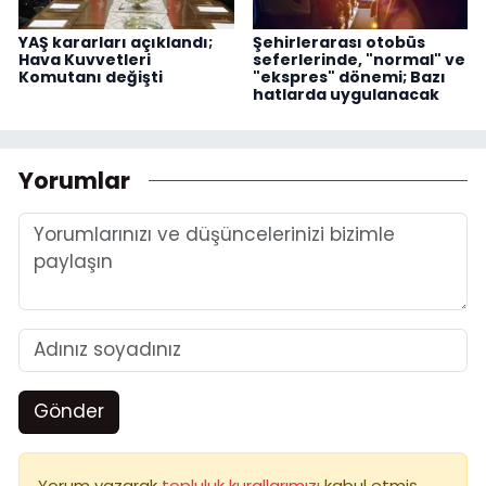
YAŞ kararları açıklandı;
Şehirlerarası otobüs
Hava Kuvvetleri
seferlerinde, "normal" ve
Komutanı değişti
"ekspres" dönemi; Bazı
hatlarda uygulanacak
Yorumlar
Gönder
Yorum yazarak
topluluk kurallarımızı
kabul etmiş