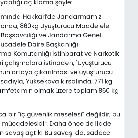
yaptığı açıklama şöyle:
amında Hakkari’de Jandarmamız
yonda; 860kg Uyuşturucu Madde ele
 Başsavcılığı ve Jandarma Genel
Mücadele Daire Başkanlığı
rma Komutanlığı İstihbarat ve Narkotik
ri çalışmalara istinaden, "Uyuşturucu
nun ortaya çıkarılması ve uyuşturucu
adıyla, Yüksekova kırsalında; 771 kg
Metamfetamin olmak üzere toplam 860 kg
 bir “iç güvenlik meselesi” değildir; bu
” mücadelesidir. Daha önce de ifade
un savaş açtık! Bu savaşı da, sadece