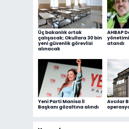
Üç bakanlık ortak
AHBAP De
çalışacak; Okullara 30 bin
yönetimi
yeni güvenlik görevlisi
atandı
alınacak
Yeni Parti Manisa İl
Avcılar B
Başkanı gözaltına alındı
operasy