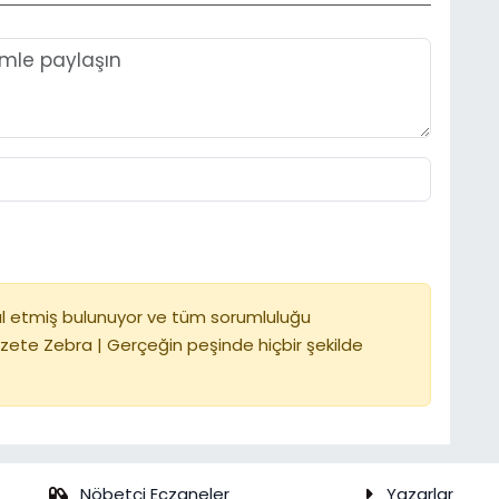
l etmiş bulunuyor ve tüm sorumluluğu
zete Zebra | Gerçeğin peşinde hiçbir şekilde
Nöbetçi Eczaneler
Yazarlar