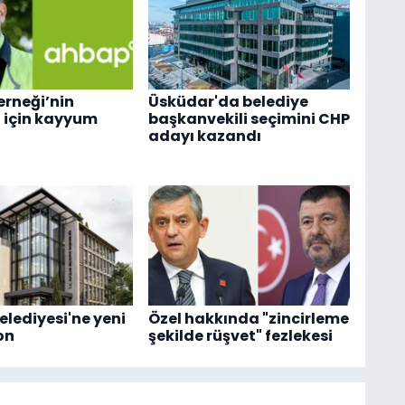
rneği’nin
Üsküdar'da belediye
 için kayyum
başkanvekili seçimini CHP
adayı kazandı
elediyesi'ne yeni
Özel hakkında "zincirleme
on
şekilde rüşvet" fezlekesi