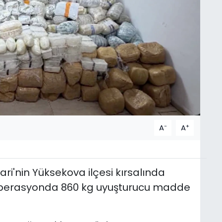
-
+
A
A
kari'nin Yüksekova ilçesi kırsalında
operasyonda 860 kg uyuşturucu madde