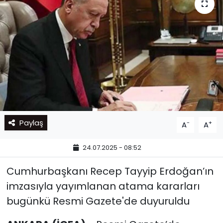
Paylaş
-
+
A
A
24.07.2025 - 08:52
Cumhurbaşkanı Recep Tayyip Erdoğan’ın
imzasıyla yayımlanan atama kararları
bugünkü Resmi Gazete'de duyuruldu