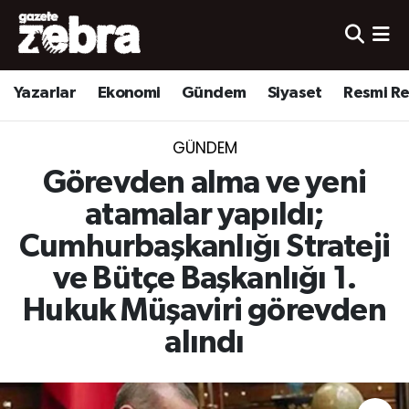
Yazarlar
Nöbetçi Eczaneler
Yazarlar
Ekonomi
Gündem
Siyaset
Resmi R
Ekonomi
Hava Durumu
GÜNDEM
Kültür-Sanat
Trafik Durumu
Görevden alma ve yeni
Yerel
Süper Lig Puan Durumu ve Fikstür
atamalar yapıldı;
Cumhurbaşkanlığı Strateji
Spor
Tüm Manşetler
ve Bütçe Başkanlığı 1.
Son Dakika Haberleri
Hukuk Müşaviri görevden
alındı
Haber Arşivi