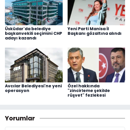
Üsküdar'da belediye
Yeni Parti Manisa İl
başkanvekili seçimini CHP
Başkanı gözaltına alındı
adayı kazandı
Avcılar Belediyesi'ne yeni
Özel hakkında
operasyon
"zincirleme şekilde
rüşvet" fezlekesi
Yorumlar