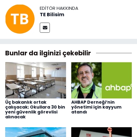
EDITÖR HAKKINDA
TE Bilisim
Bunlar da ilginizi çekebilir
Üç bakanlık ortak
AHBAP Derneği’nin
çalışacak; Okullara 30 bin
yönetimi için kayyum
yeni güvenlik görevlisi
atandı
alınacak