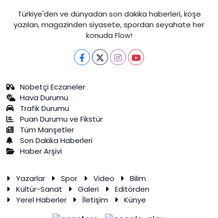
Türkiye'den ve dünyadan son dakika haberleri, köşe
yazıları, magazinden siyasete, spordan seyahate her
konuda Flow!
Nöbetçi Eczaneler
Hava Durumu
Trafik Durumu
Puan Durumu ve Fikstür
Tüm Manşetler
Son Dakika Haberleri
Haber Arşivi
Yazarlar
Spor
Video
Bilim
Kültür-Sanat
Galeri
Editörden
Yerel Haberler
İletişim
Künye