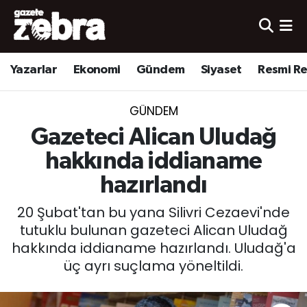
Yazarlar
Nöbetçi Eczaneler
Yazarlar
Ekonomi
Gündem
Siyaset
Resmi R
Ekonomi
Hava Durumu
GÜNDEM
Kültür-Sanat
Trafik Durumu
Gazeteci Alican Uludağ
Yerel
Süper Lig Puan Durumu ve Fikstür
hakkında iddianame
hazırlandı
Spor
Tüm Manşetler
20 Şubat'tan bu yana Silivri Cezaevi'nde
Son Dakika Haberleri
tutuklu bulunan gazeteci Alican Uludağ
hakkında iddianame hazırlandı. Uludağ'a
Haber Arşivi
üç ayrı suçlama yöneltildi.