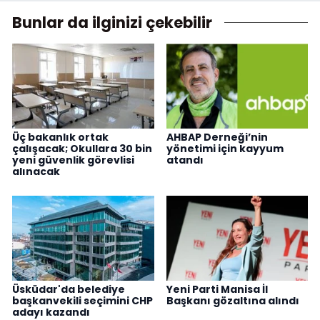
Bunlar da ilginizi çekebilir
Üç bakanlık ortak
AHBAP Derneği’nin
çalışacak; Okullara 30 bin
yönetimi için kayyum
yeni güvenlik görevlisi
atandı
alınacak
Üsküdar'da belediye
Yeni Parti Manisa İl
başkanvekili seçimini CHP
Başkanı gözaltına alındı
adayı kazandı