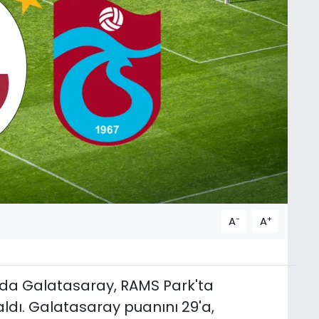
-
+
A
A
ında Galatasaray, RAMS Park'ta
ldı. Galatasaray puanını 29'a,