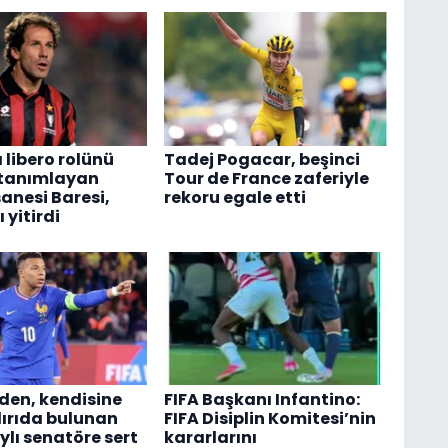
 libero rolünü
Tadej Pogacar, beşinci
 tanımlayan
Tour de France zaferiyle
anesi Baresi,
rekoru egale etti
 yitirdi
en, kendisine
FIFA Başkanı Infantino:
dırıda bulunan
FIFA Disiplin Komitesi’nin
lı senatöre sert
kararlarını