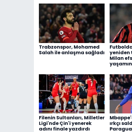
Trabzonspor, Mohamed
Futbolda
Salah ile anlaşma sağladı
yeniden
Milan efs
yaşamını
Filenin Sultanları, Milletler
Mbappe'd
Ligi'nde Çin'i yenerek
ırkçı sal
adını finale yazdırdı
Paraguay