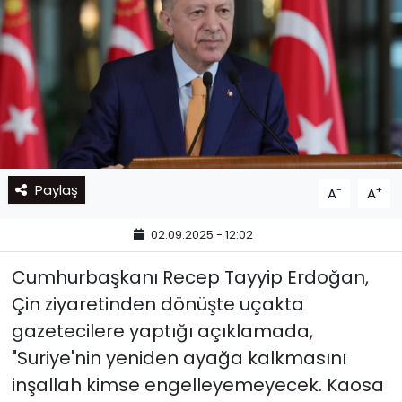
Paylaş
-
+
A
A
02.09.2025 - 12:02
Cumhurbaşkanı Recep Tayyip Erdoğan,
Çin ziyaretinden dönüşte uçakta
gazetecilere yaptığı açıklamada,
"Suriye'nin yeniden ayağa kalkmasını
inşallah kimse engelleyemeyecek. Kaosa