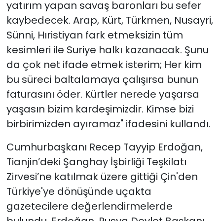
yatırım yapan savaş baronları bu sefer
kaybedecek. Arap, Kürt, Türkmen, Nusayri,
Sünni, Hıristiyan fark etmeksizin tüm
kesimleri ile Suriye halkı kazanacak. Şunu
da çok net ifade etmek isterim; Her kim
bu süreci baltalamaya çalışırsa bunun
faturasını öder. Kürtler nerede yaşarsa
yaşasın bizim kardeşimizdir. Kimse bizi
birbirimizden ayıramaz" ifadesini kullandı.
Cumhurbaşkanı Recep Tayyip Erdoğan,
Tianjin’deki Şanghay İşbirliği Teşkilatı
Zirvesi’ne katılmak üzere gittiği Çin'den
Türkiye'ye dönüşünde uçakta
gazetecilere değerlendirmelerde
bulundu. Erdoğan, Rusya Devlet Başkanı