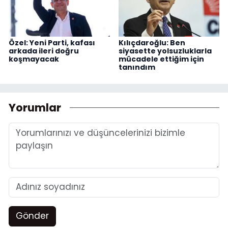
Özel: Yeni Parti, kafası
Kılıçdaroğlu: Ben
arkada ileri doğru
siyasette yolsuzluklarla
koşmayacak
mücadele ettiğim için
tanındım
Yorumlar
Gönder