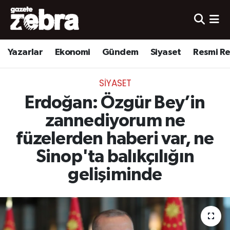
Yazarlar
Nöbetçi Eczaneler
Yazarlar
Ekonomi
Gündem
Siyaset
Resmi R
Ekonomi
Hava Durumu
SIYASET
Kültür-Sanat
Trafik Durumu
Erdoğan: Özgür Bey’in
Yerel
Süper Lig Puan Durumu ve Fikstür
zannediyorum ne
füzelerden haberi var, ne
Spor
Tüm Manşetler
Sinop'ta balıkçılığın
Son Dakika Haberleri
gelişiminde
Haber Arşivi