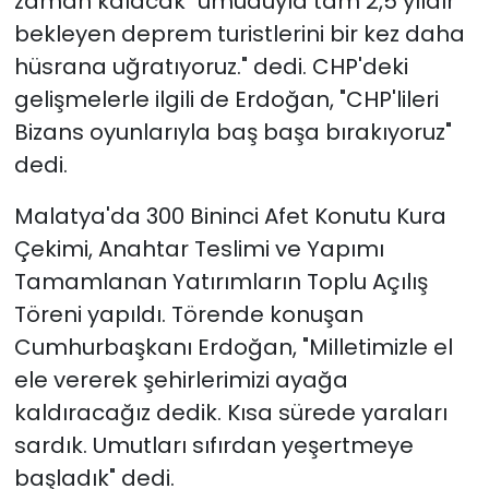
zaman kalacak" umuduyla tam 2,5 yıldır
bekleyen deprem turistlerini bir kez daha
hüsrana uğratıyoruz." dedi. CHP'deki
gelişmelerle ilgili de Erdoğan, "CHP'lileri
Bizans oyunlarıyla baş başa bırakıyoruz"
dedi.
Malatya'da 300 Bininci Afet Konutu Kura
Çekimi, Anahtar Teslimi ve Yapımı
Tamamlanan Yatırımların Toplu Açılış
Töreni yapıldı. Törende konuşan
Cumhurbaşkanı Erdoğan, "Milletimizle el
ele vererek şehirlerimizi ayağa
kaldıracağız dedik. Kısa sürede yaraları
sardık. Umutları sıfırdan yeşertmeye
başladık" dedi.