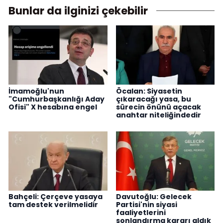
Bunlar da ilginizi çekebilir
İmamoğlu'nun
Öcalan: Siyasetin
"Cumhurbaşkanlığı Aday
çıkaracağı yasa, bu
Ofisi" X hesabına engel
sürecin önünü açacak
anahtar niteliğindedir
Bahçeli: Çerçeve yasaya
Davutoğlu: Gelecek
tam destek verilmelidir
Partisi'nin siyasi
faaliyetlerini
sonlandırma kararı aldık