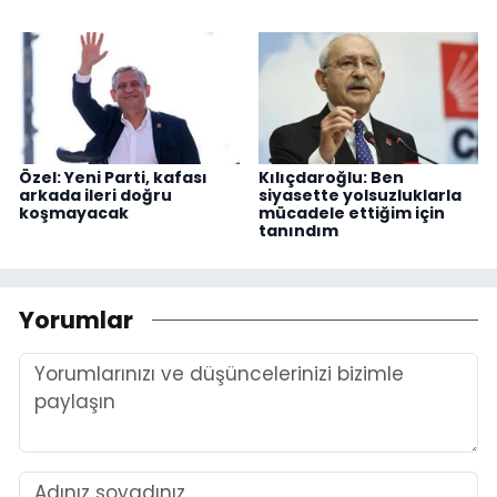
Özel: Yeni Parti, kafası
Kılıçdaroğlu: Ben
arkada ileri doğru
siyasette yolsuzluklarla
koşmayacak
mücadele ettiğim için
tanındım
Yorumlar