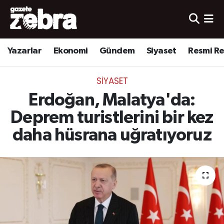
Yazarlar
Nöbetçi Eczaneler
Yazarlar
Ekonomi
Gündem
Siyaset
Resmi R
Ekonomi
Hava Durumu
SIYASET
Kültür-Sanat
Trafik Durumu
Erdoğan, Malatya'da:
Yerel
Süper Lig Puan Durumu ve Fikstür
Deprem turistlerini bir kez
daha hüsrana uğratıyoruz
Spor
Tüm Manşetler
Son Dakika Haberleri
Haber Arşivi