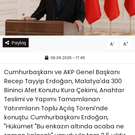
Paylaş
-
+
A
A
06.09.2025 - 17:45
Cumhurbaşkanı ve AKP Genel Başkanı
Recep Tayyip Erdoğan, Malatya'da 300
Bininci Afet Konutu Kura Çekimi, Anahtar
Teslimi ve Yapımı Tamamlanan
Yatırımların Toplu Açılış Töreni’nde
konuştu. Cumhurbaşkanı Erdoğan,
"Hükümet "Bu enkazın altında acaba ne