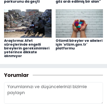
parkurunu da geçti
göz ardı edilmiş bir alan"
Araştırma: Afet
Otizmli bireyler ve aileleri
süreçlerinde engelli
için 'otizm.gov.tr'
bireylerin gereksinimleri
platformu
yeterince dikkate
alınmıyor
Yorumlar