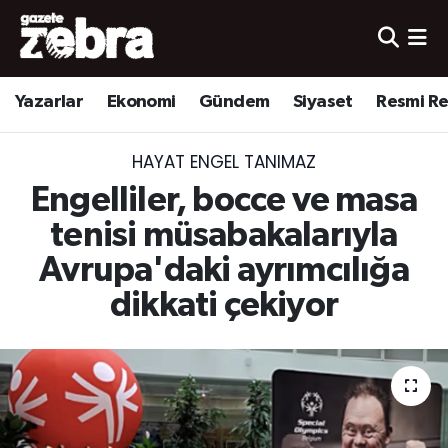
Yazarlar
Nöbetçi Eczaneler
Yazarlar
Ekonomi
Gündem
Siyaset
Resmi R
Ekonomi
Hava Durumu
HAYAT ENGEL TANIMAZ
Kültür-Sanat
Trafik Durumu
Engelliler, bocce ve masa
Yerel
Süper Lig Puan Durumu ve Fikstür
tenisi müsabakalarıyla
Avrupa'daki ayrımcılığa
Spor
Tüm Manşetler
dikkati çekiyor
Son Dakika Haberleri
Haber Arşivi