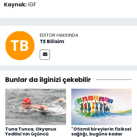
Kaynak:
İGF
EDITÖR HAKKINDA
TE Bilisim
Bunlar da ilginizi çekebilir
Tuna Tunca, Okyanus
"Otizmli bireylerin fiziksel
Yedilisi'nin üçüncü
sağlığı, bugüne kadar