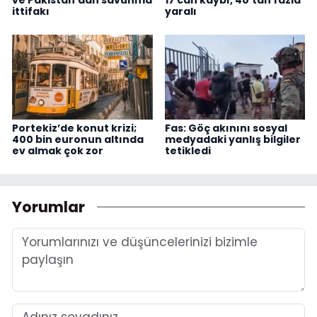
ittifakı
yaralı
Portekiz’de konut krizi;
Fas: Göç akınını sosyal
400 bin euronun altında
medyadaki yanlış bilgiler
ev almak çok zor
tetikledi
Yorumlar