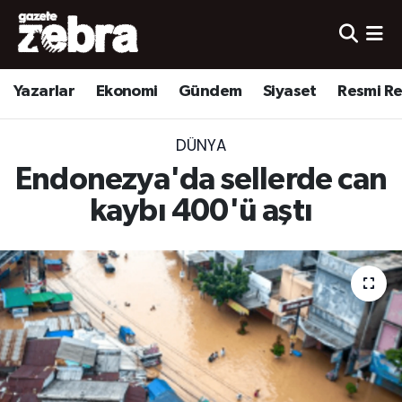
Yazarlar
Nöbetçi Eczaneler
Yazarlar
Ekonomi
Gündem
Siyaset
Resmi R
Ekonomi
Hava Durumu
DÜNYA
Kültür-Sanat
Trafik Durumu
Endonezya'da sellerde can
Yerel
Süper Lig Puan Durumu ve Fikstür
kaybı 400'ü aştı
Spor
Tüm Manşetler
Son Dakika Haberleri
Haber Arşivi