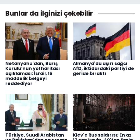
Bunlar da ilginizi çekebilir
Netanyahu'dan, Barış
Almanya'da aşırı sağcı
Kurulu’nun yol haritası
AfD, iktidardaki partiyi de
açıklaması: İsrail, 15
geride bıraktı
maddelik belgeyi
reddediyor
Türkiye, Suudi Arabistan
Kiev'e Rus saldırısı; En az
ve Pakistan'dan savunma
17 can kaybı, 40'tan fazla