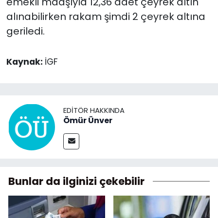
emekli maaşıyla 12,36 adet çeyrek altın
alınabilirken rakam şimdi 2 çeyrek altına
geriledi.
Kaynak:
İGF
EDITÖR HAKKINDA
Ömür Ünver
Bunlar da ilginizi çekebilir