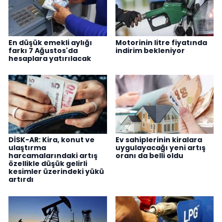
En düşük emekli aylığı
Motorinin litre fiyatında
farkı 7 Ağustos'da
indirim bekleniyor
hesaplara yatırılacak
DİSK-AR: Kira, konut ve
Ev sahiplerinin kiralara
ulaştırma
uygulayacağı yeni artış
harcamalarındaki artış
oranı da belli oldu
özellikle düşük gelirli
kesimler üzerindeki yükü
artırdı